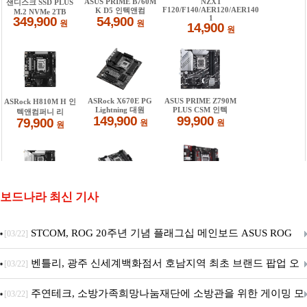
보드나라 최신 기사
STCOM, ROG 20주년 기념 플래그십 메인보드 ASUS ROG
[03/22]
Crosshair X870E EDITION 20 국내 출시 예정
벤틀리, 광주 신세계백화점서 호남지역 최초 브랜드 팝업 오
[03/22]
픈
주연테크, 소방가족희망나눔재단에 소방관을 위한 게이밍 모
[03/22]