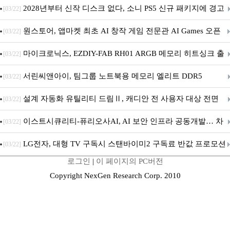
개막... 22일간 진행
2028년부터 신작 디스크 없다, 소니 PS5 신규 패키지에 경고
[03/22]
문 추가
원스토어, 앱마켓 최초 AI 창작 게임 전문관 AI Games 오픈
[03/22]
마이크로닉스, EZDIY-FAB RH01 ARGB 메모리 히트싱크 출
[03/22]
시
서린씨앤아이, 팀그룹 노트북용 메모리 엘리트 DDR5
[03/22]
5600MHz 16GB 출시
설계 자동화 유틸리티 드림Ⅱ, 캐디안 전 사용자 대상 전면
[03/22]
무상 배포
이스트시큐리티-퓨리오사AI, AI 보안 인프라 공동개발… 차
[03/22]
세대 AI 보안 플랫폼 구축
LG전자, 대형 TV 구독시 스탠바이미2 구독료 반값 프로모션
[03/22]
로그인
|
이 페이지의 PC버전
Copyright NexGen Research Corp. 2010