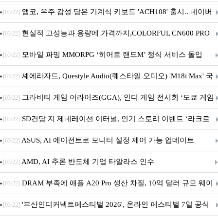
니터·스마트 펫 침대 기부
앱코, 우주 감성 담은 기계식 키보드 'ACH108' 출시.. 네이버
[03/22]
브랜드데이 기획전 진행
현실적 고성능과 용량에 가격까지,COLORFUL CN600 PRO
[03/22]
M.2 NVMe 디앤디컴 1TB
모바일 파밍 MMORPG ‘히어로 랜드M’ 정식 서비스 돌입
[03/22]
셰에라자드, Questyle Audio(퀘스타일 오디오) 'M18i Max' 국
[03/22]
내 정식 출시
그라비티 게임 어라이즈(GGA), 인디 게임 전시회 ‘도쿄 게임
[03/22]
던전 13’ 참가!
SD건담 지 제네레이션 이터널, 인기 스토리 이벤트 ‘라크로
[03/22]
아의 용사’ 재개최 및 풍성한 기념 이벤트 실시!
ASUS, AI 에이전트로 모니터 설정 제어 가능 업데이트
[03/22]
AMD, AI 추론 반도체 기업 타알라스 인수
[03/22]
DRAM 부족에 애플 A20 Pro 생산 차질, 10억 달러 규모 웨이
[03/22]
퍼 대기
'부산인디커넥트페스티벌 2026', 온라인 페스티벌 7일 공식
[03/22]