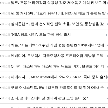
특집(1-4편)
앱코, 조용한 타건감과 실용성 갖춘 저소음 기계식 키보드 마
[03/25]
우스 세트 'KM580' 출시
AI 칩 캐시 5배, 메모리 용량 10배, NEO.AI 메모리 플랫폼 발
[03/25]
표
실리콘랩스, 업계 선도적인 전력 효율, 보안 및 통합성을 갖
[03/25]
춘 초저전력 블루투스 LE SoC ‘BG2B’ 공개
‘NBA 덩크 시티’, 오늘 한국 공식 출시
[03/25]
넥슨, ‘서든어택’ 21주년 기념 협동 콘텐츠 ‘UP투게더’ 업데
[03/25]
이트
엔비디아, 로보택시 자율주행차용 프론티어급 개방형 모델
[03/25]
‘알파마요 2 슈퍼’ 상업적 이용 가능
Q 바이 애스턴마틴 애스턴마틴 뉴포트 비치, 브랜드 헤리티
[03/25]
지 담은 ‘헤리티지 에디션 컬렉션’ 공개
셰에라자드, Meze Audio(메제 오디오) 'ARTA' 국내 정식 출시
[03/25]
구글 어시스턴트, 9월 4일부터 안드로이드 및 웨어 OS서 순
[03/25]
차 서비스 종료
소니, 플레이스테이션 생태계 광고 도입 준비 중?
[03/25]