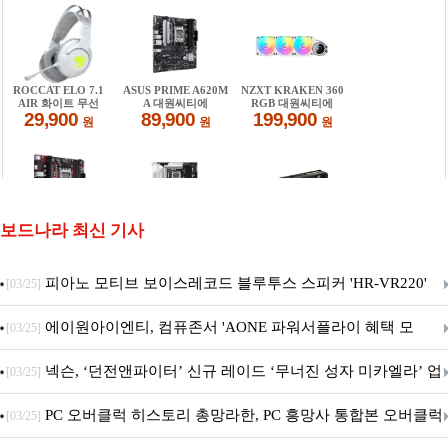
보드나라 최신 기사
피아노 모티브 보이스레코드 블루투스 스피커 'HR-VR220'
[03/25]
출시
에이원아이엔티, 컴퓨존서 'AONE 파워서플라이 혜택 모
[03/25]
음.ZIP' 이벤트 진행
넥슨, ‘던전앤파이터’ 신규 레이드 ‘무너진 성자 미카엘라’ 업
[03/25]
데이트!
PC 오버클럭 히스토리 총망라한, PC 흥망사 통합본 오버클럭
[03/25]