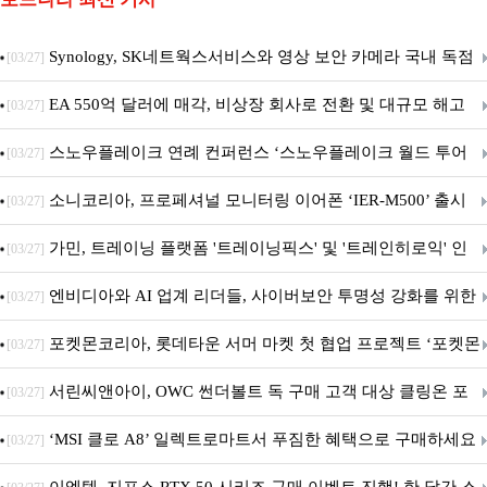
Synology, SK네트웍스서비스와 영상 보안 카메라 국내 독점
[03/27]
판매 파트너십 체결
EA 550억 달러에 매각, 비상장 회사로 전환 및 대규모 해고
[03/27]
전망
스노우플레이크 연례 컨퍼런스 ‘스노우플레이크 월드 투어
[03/27]
서울’ 개최
소니코리아, 프로페셔널 모니터링 이어폰 ‘IER-M500’ 출시
[03/27]
가민, 트레이닝 플랫폼 '트레이닝픽스' 및 '트레인히로익' 인
[03/27]
수로 선수와 코치에 맞춤형 훈련 지원 확대
엔비디아와 AI 업계 리더들, 사이버보안 투명성 강화를 위한
[03/27]
SAFE 가이드라인 제안
포켓몬코리아, 롯데타운 서머 마켓 첫 협업 프로젝트 ‘포켓몬
[03/27]
별빛낙원’ 개최
서린씨앤아이, OWC 썬더볼트 독 구매 고객 대상 클링온 포
[03/27]
트 고정 홀더 증정 이벤트 앵콜 연장 진행
‘MSI 클로 A8’ 일렉트로마트서 푸짐한 혜택으로 구매하세요
[03/27]