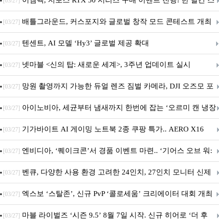
이엠텍, 지포스 RTX 50 시리즈 구매 이벤트 진행! 한 달간 스
[03/27]
팀 월렛부터 PALIT 지포스 RTX 5060 DUAL까지 증정
배틀그라운드, 커스포지와 글로벌 창작 모드 콘테스트 개최
[03/27]
텐센트, AI 모델 ‘Hy3’ 글로벌 제공 확대
[03/27]
넷마블 <신의 탑: 새로운 세계>, 3주년 업데이트 실시
[03/27]
망원 촬영까지 가능한 듀얼 렌즈 짐벌 카메라, DJI 오즈모 포
[03/27]
켓 4P
아이노비아, 세균부터 냄새까지 한번에 잡는 ‘오르미 캔 냉장
[03/27]
고 살균 탈취기’ 출시
기가바이트 AI 게이밍 노트북 2종 쿠팡 특가.. AERO X16
[03/27]
GAMING A16 할인 진행
엔비디아, ‘퀘이크콘’서 경품 이벤트 마련.. ‘기어스 오브 워:
[03/27]
E-데이’ DLSS 지원
벤큐, 다양한 사용 환경 고려한 24인치, 27인치 모니터 신제
[03/27]
품 6종 출시
엑스보 ‘스탈존’, 신규 PvP ‘콜로세움’ 크리에이터 대회 개최
[03/27]
마블 라이벌즈 ‘시즌 9.5’ 8월 7일 시작. 신규 히어로 ‘더 후
[03/27]