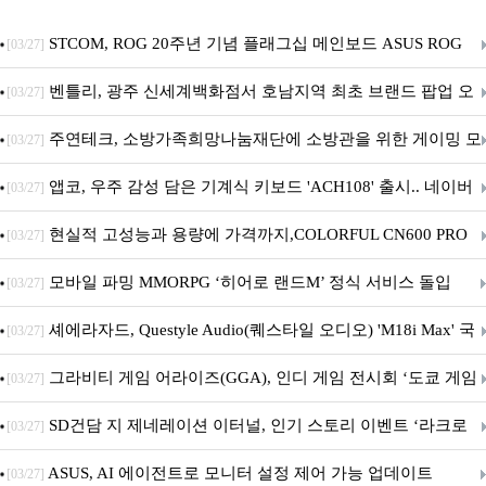
STCOM, ROG 20주년 기념 플래그십 메인보드 ASUS ROG
[03/27]
Crosshair X870E EDITION 20 국내 출시 예정
벤틀리, 광주 신세계백화점서 호남지역 최초 브랜드 팝업 오
[03/27]
픈
주연테크, 소방가족희망나눔재단에 소방관을 위한 게이밍 모
[03/27]
니터·스마트 펫 침대 기부
앱코, 우주 감성 담은 기계식 키보드 'ACH108' 출시.. 네이버
[03/27]
브랜드데이 기획전 진행
현실적 고성능과 용량에 가격까지,COLORFUL CN600 PRO
[03/27]
M.2 NVMe 디앤디컴 1TB
모바일 파밍 MMORPG ‘히어로 랜드M’ 정식 서비스 돌입
[03/27]
셰에라자드, Questyle Audio(퀘스타일 오디오) 'M18i Max' 국
[03/27]
내 정식 출시
그라비티 게임 어라이즈(GGA), 인디 게임 전시회 ‘도쿄 게임
[03/27]
던전 13’ 참가!
SD건담 지 제네레이션 이터널, 인기 스토리 이벤트 ‘라크로
[03/27]
아의 용사’ 재개최 및 풍성한 기념 이벤트 실시!
ASUS, AI 에이전트로 모니터 설정 제어 가능 업데이트
[03/27]