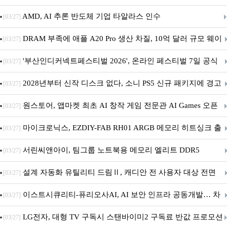
AMD, AI 추론 반도체 기업 타알라스 인수
[03/27]
DRAM 부족에 애플 A20 Pro 생산 차질, 10억 달러 규모 웨이
[03/27]
퍼 대기
'부산인디커넥트페스티벌 2026', 온라인 페스티벌 7일 공식
[03/27]
개막... 22일간 진행
2028년부터 신작 디스크 없다, 소니 PS5 신규 패키지에 경고
[03/27]
문 추가
원스토어, 앱마켓 최초 AI 창작 게임 전문관 AI Games 오픈
[03/27]
마이크로닉스, EZDIY-FAB RH01 ARGB 메모리 히트싱크 출
[03/27]
시
서린씨앤아이, 팀그룹 노트북용 메모리 엘리트 DDR5
[03/27]
5600MHz 16GB 출시
설계 자동화 유틸리티 드림Ⅱ, 캐디안 전 사용자 대상 전면
[03/27]
무상 배포
이스트시큐리티-퓨리오사AI, AI 보안 인프라 공동개발… 차
[03/27]
세대 AI 보안 플랫폼 구축
LG전자, 대형 TV 구독시 스탠바이미2 구독료 반값 프로모션
[03/27]