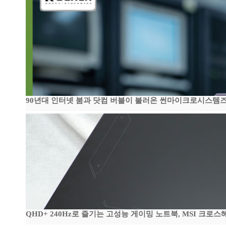
90년대 인터넷 붐과 닷컴 버블이 불러온 썬마이크로시스템즈 전성
QHD+ 240Hz로 즐기는 고성능 게이밍 노트북, MSI 크로스헤어 