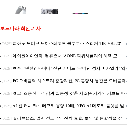
보드나라 최신 기사
피아노 모티브 보이스레코드 블루투스 스피커 'HR-VR220'
[03/28]
출시
에이원아이엔티, 컴퓨존서 'AONE 파워서플라이 혜택 모
[03/28]
음.ZIP' 이벤트 진행
넥슨, ‘던전앤파이터’ 신규 레이드 ‘무너진 성자 미카엘라’ 업
[03/28]
데이트!
PC 오버클럭 히스토리 총망라한, PC 흥망사 통합본 오버클럭
[03/28]
특집(1-4편)
앱코, 조용한 타건감과 실용성 갖춘 저소음 기계식 키보드 마
[03/28]
우스 세트 'KM580' 출시
AI 칩 캐시 5배, 메모리 용량 10배, NEO.AI 메모리 플랫폼 발
[03/28]
표
실리콘랩스, 업계 선도적인 전력 효율, 보안 및 통합성을 갖
[03/28]