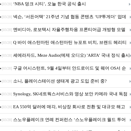
춘 초저전력 블루투스 LE SoC ‘BG2B’ 공개
‘NBA 덩크 시티’, 오늘 한국 공식 출시
[03/28]
넥슨, ‘서든어택’ 21주년 기념 협동 콘텐츠 ‘UP투게더’ 업데
[03/28]
이트
엔비디아, 로보택시 자율주행차용 프론티어급 개방형 모델
[03/28]
‘알파마요 2 슈퍼’ 상업적 이용 가능
Q 바이 애스턴마틴 애스턴마틴 뉴포트 비치, 브랜드 헤리티
[03/28]
지 담은 ‘헤리티지 에디션 컬렉션’ 공개
셰에라자드, Meze Audio(메제 오디오) 'ARTA' 국내 정식 출시
[03/28]
구글 어시스턴트, 9월 4일부터 안드로이드 및 웨어 OS서 순
[03/28]
차 서비스 종료
소니, 플레이스테이션 생태계 광고 도입 준비 중?
[03/28]
Synology, SK네트웍스서비스와 영상 보안 카메라 국내 독점
[03/28]
판매 파트너십 체결
EA 550억 달러에 매각, 비상장 회사로 전환 및 대규모 해고
[03/28]
전망
스노우플레이크 연례 컨퍼런스 ‘스노우플레이크 월드 투어
[03/28]