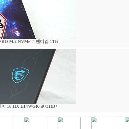
 PRO M.2 NVMe 디앤디컴 1TB
16 HX E14WGK-i9 QHD+