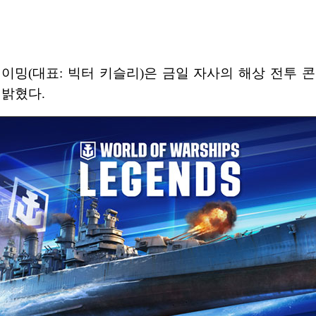
밍(대표: 빅터 키슬리)은 금일 자사의 해상 전투 콘솔 M
고 밝혔다.