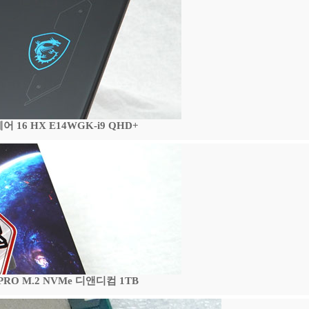
16 HX E14WGK-i9 QHD+
 PRO M.2 NVMe 디앤디컴 1TB