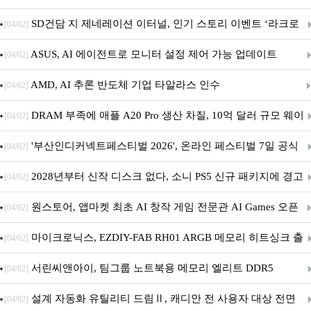
던전 13’ 참가!
SD건담 지 제네레이션 이터널, 인기 스토리 이벤트 ‘라크로
[04/02]
아의 용사’ 재개최 및 풍성한 기념 이벤트 실시!
ASUS, AI 에이전트로 모니터 설정 제어 가능 업데이트
[04/02]
AMD, AI 추론 반도체 기업 타알라스 인수
[04/02]
DRAM 부족에 애플 A20 Pro 생산 차질, 10억 달러 규모 웨이
[04/02]
퍼 대기
'부산인디커넥트페스티벌 2026', 온라인 페스티벌 7일 공식
[04/02]
개막... 22일간 진행
2028년부터 신작 디스크 없다, 소니 PS5 신규 패키지에 경고
[04/02]
문 추가
원스토어, 앱마켓 최초 AI 창작 게임 전문관 AI Games 오픈
[04/02]
마이크로닉스, EZDIY-FAB RH01 ARGB 메모리 히트싱크 출
[04/02]
시
서린씨앤아이, 팀그룹 노트북용 메모리 엘리트 DDR5
[04/02]
5600MHz 16GB 출시
설계 자동화 유틸리티 드림Ⅱ, 캐디안 전 사용자 대상 전면
[04/02]