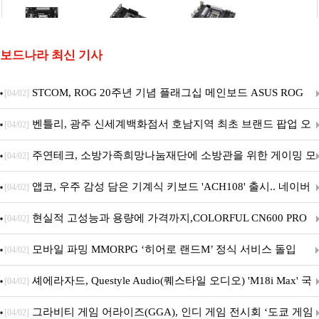
보드나라 최신 기사
STCOM, ROG 20주년 기념 플래그십 메인보드 ASUS ROG
[04/02]
Crosshair X870E EDITION 20 국내 출시 예정
벤틀리, 광주 신세계백화점서 호남지역 최초 브랜드 팝업 오
[04/02]
픈
주연테크, 소방가족희망나눔재단에 소방관을 위한 게이밍 모
[04/02]
니터·스마트 펫 침대 기부
앱코, 우주 감성 담은 기계식 키보드 'ACH108' 출시.. 네이버
[04/02]
브랜드데이 기획전 진행
현실적 고성능과 용량에 가격까지,COLORFUL CN600 PRO
[04/02]
M.2 NVMe 디앤디컴 1TB
모바일 파밍 MMORPG ‘히어로 랜드M’ 정식 서비스 돌입
[04/02]
셰에라자드, Questyle Audio(퀘스타일 오디오) 'M18i Max' 국
[04/02]
내 정식 출시
그라비티 게임 어라이즈(GGA), 인디 게임 전시회 ‘도쿄 게임
[04/02]