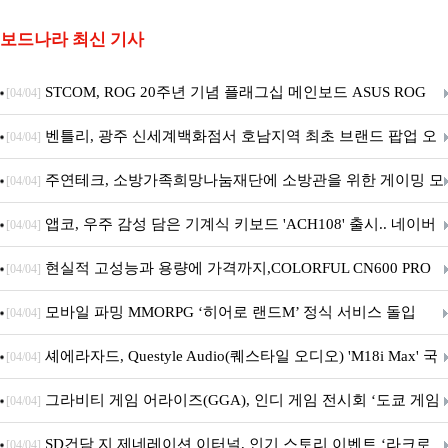
보드나라 최신 기사
STCOM, ROG 20주년 기념 플래그십 메인보드 ASUS ROG
[04/04]
Crosshair X870E EDITION 20 국내 출시 예정
벤틀리, 광주 신세계백화점서 호남지역 최초 브랜드 팝업 오
[04/04]
픈
주연테크, 소방가족희망나눔재단에 소방관을 위한 게이밍 모
[04/04]
니터·스마트 펫 침대 기부
앱코, 우주 감성 담은 기계식 키보드 'ACH108' 출시.. 네이버
[04/04]
브랜드데이 기획전 진행
현실적 고성능과 용량에 가격까지,COLORFUL CN600 PRO
[04/04]
M.2 NVMe 디앤디컴 1TB
모바일 파밍 MMORPG ‘히어로 랜드M’ 정식 서비스 돌입
[04/04]
셰에라자드, Questyle Audio(퀘스타일 오디오) 'M18i Max' 국
[04/04]
내 정식 출시
그라비티 게임 어라이즈(GGA), 인디 게임 전시회 ‘도쿄 게임
[04/04]
던전 13’ 참가!
SD건담 지 제네레이션 이터널, 인기 스토리 이벤트 ‘라크로
[04/04]