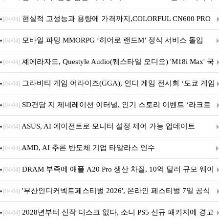
브랜드데이 기획전 진행
현실적 고성능과 용량에 가격까지,COLORFUL CN600 PRO
[04/04]
M.2 NVMe 디앤디컴 1TB
모바일 파밍 MMORPG ‘히어로 랜드M’ 정식 서비스 돌입
[04/04]
셰에라자드, Questyle Audio(퀘스타일 오디오) 'M18i Max' 국
[04/04]
내 정식 출시
그라비티 게임 어라이즈(GGA), 인디 게임 전시회 ‘도쿄 게임
[04/04]
던전 13’ 참가!
SD건담 지 제네레이션 이터널, 인기 스토리 이벤트 ‘라크로
[04/04]
아의 용사’ 재개최 및 풍성한 기념 이벤트 실시!
ASUS, AI 에이전트로 모니터 설정 제어 가능 업데이트
[04/04]
AMD, AI 추론 반도체 기업 타알라스 인수
[04/04]
DRAM 부족에 애플 A20 Pro 생산 차질, 10억 달러 규모 웨이
[04/04]
퍼 대기
'부산인디커넥트페스티벌 2026', 온라인 페스티벌 7일 공식
[04/04]
개막... 22일간 진행
2028년부터 신작 디스크 없다, 소니 PS5 신규 패키지에 경고
[04/04]