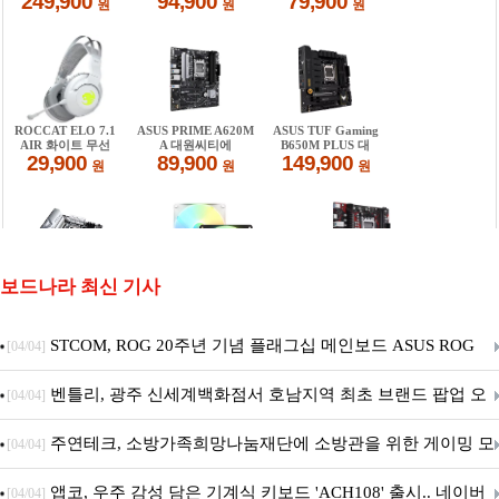
보드나라 최신 기사
STCOM, ROG 20주년 기념 플래그십 메인보드 ASUS ROG
[04/04]
Crosshair X870E EDITION 20 국내 출시 예정
벤틀리, 광주 신세계백화점서 호남지역 최초 브랜드 팝업 오
[04/04]
픈
주연테크, 소방가족희망나눔재단에 소방관을 위한 게이밍 모
[04/04]
니터·스마트 펫 침대 기부
앱코, 우주 감성 담은 기계식 키보드 'ACH108' 출시.. 네이버
[04/04]