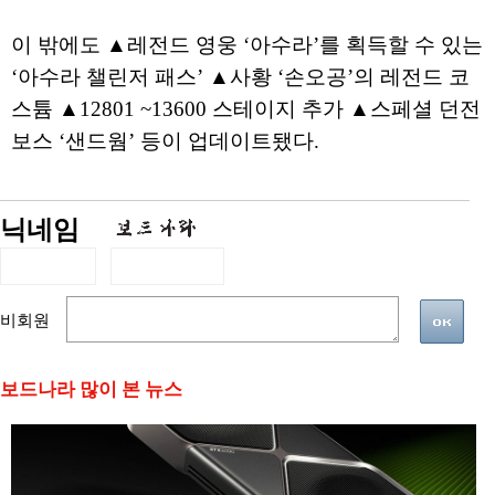
이 밖에도 ▲레전드 영웅 ‘아수라’를 획득할 수 있는
‘아수라 챌린저 패스’ ▲사황 ‘손오공’의 레전드 코
스튬 ▲12801 ~13600 스테이지 추가 ▲스페셜 던전
보스 ‘샌드웜’ 등이 업데이트됐다.
닉네임
비회원
보드나라 많이 본 뉴스