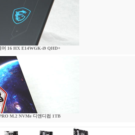
16 HX E14WGK-i9 QHD+
 PRO M.2 NVMe 디앤디컴 1TB