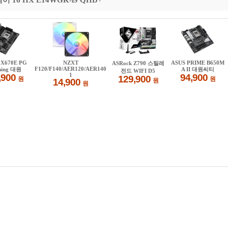
16 HX E14WGK-i9 QHD+