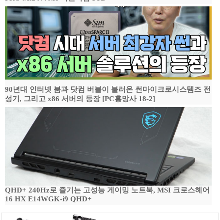
90년대 인터넷 붐과 닷컴 버블이 불러온 썬마이크로시스템즈 전
성기, 그리고 x86 서버의 등장 [PC흥망사 18-2]
QHD+ 240Hz로 즐기는 고성능 게이밍 노트북, MSI 크로스헤어
16 HX E14WGK-i9 QHD+