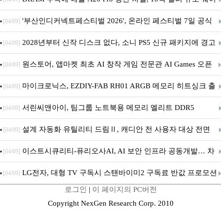
퍼 대기
'부산인디커넥트페스티벌 2026', 온라인 페스티벌 7일 공식
[04/09]
개막... 22일간 진행
2028년부터 신작 디스크 없다, 소니 PS5 신규 패키지에 경고
[04/09]
문 추가
원스토어, 앱마켓 최초 AI 창작 게임 전문관 AI Games 오픈
[04/09]
마이크로닉스, EZDIY-FAB RH01 ARGB 메모리 히트싱크 출
[04/09]
시
서린씨앤아이, 팀그룹 노트북용 메모리 엘리트 DDR5
[04/09]
5600MHz 16GB 출시
설계 자동화 유틸리티 드림Ⅱ, 캐디안 전 사용자 대상 전면
[04/09]
무상 배포
이스트시큐리티-퓨리오사AI, AI 보안 인프라 공동개발… 차
[04/09]
세대 AI 보안 플랫폼 구축
LG전자, 대형 TV 구독시 스탠바이미2 구독료 반값 프로모션
[04/09]
로그인
|
이 페이지의 PC버전
Copyright NexGen Research Corp. 2010