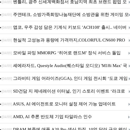
Crosshair X870E EDITION 20 국내 출시 예정
벤틀리, 광주 신세계백화점서 호남지역 최초 브랜드 팝업 오
[04/09]
픈
주연테크, 소방가족희망나눔재단에 소방관을 위한 게이밍 모
[04/09]
니터·스마트 펫 침대 기부
앱코, 우주 감성 담은 기계식 키보드 'ACH108' 출시.. 네이버
[04/09]
브랜드데이 기획전 진행
현실적 고성능과 용량에 가격까지,COLORFUL CN600 PRO
[04/09]
M.2 NVMe 디앤디컴 1TB
모바일 파밍 MMORPG ‘히어로 랜드M’ 정식 서비스 돌입
[04/09]
셰에라자드, Questyle Audio(퀘스타일 오디오) 'M18i Max' 국
[04/09]
내 정식 출시
그라비티 게임 어라이즈(GGA), 인디 게임 전시회 ‘도쿄 게임
[04/09]
던전 13’ 참가!
SD건담 지 제네레이션 이터널, 인기 스토리 이벤트 ‘라크로
[04/09]
아의 용사’ 재개최 및 풍성한 기념 이벤트 실시!
ASUS, AI 에이전트로 모니터 설정 제어 가능 업데이트
[04/09]
AMD, AI 추론 반도체 기업 타알라스 인수
[04/09]
DRAM 부족에 애플 A20 Pro 생산 차질, 10억 달러 규모 웨이
[04/09]