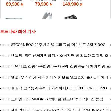
보드나라 최신 기사
STCOM, ROG 20주년 기념 플래그십 메인보드 ASUS ROG
[04/11]
Crosshair X870E EDITION 20 국내 출시 예정
벤틀리, 광주 신세계백화점서 호남지역 최초 브랜드 팝업 오
[04/11]
픈
주연테크, 소방가족희망나눔재단에 소방관을 위한 게이밍 모
[04/11]
니터·스마트 펫 침대 기부
앱코, 우주 감성 담은 기계식 키보드 'ACH108' 출시.. 네이버
[04/11]
브랜드데이 기획전 진행
현실적 고성능과 용량에 가격까지,COLORFUL CN600 PRO
[04/11]
M.2 NVMe 디앤디컴 1TB
모바일 파밍 MMORPG ‘히어로 랜드M’ 정식 서비스 돌입
[04/11]
셰에라자드, Questyle Audio(퀘스타일 오디오) 'M18i Max' 국
[04/11]