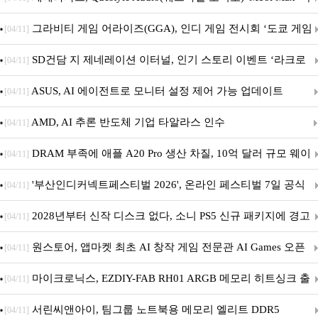
내 정식 출시
그라비티 게임 어라이즈(GGA), 인디 게임 전시회 ‘도쿄 게임
[04/11]
던전 13’ 참가!
SD건담 지 제네레이션 이터널, 인기 스토리 이벤트 ‘라크로
[04/11]
아의 용사’ 재개최 및 풍성한 기념 이벤트 실시!
ASUS, AI 에이전트로 모니터 설정 제어 가능 업데이트
[04/11]
AMD, AI 추론 반도체 기업 타알라스 인수
[04/11]
DRAM 부족에 애플 A20 Pro 생산 차질, 10억 달러 규모 웨이
[04/11]
퍼 대기
'부산인디커넥트페스티벌 2026', 온라인 페스티벌 7일 공식
[04/11]
개막... 22일간 진행
2028년부터 신작 디스크 없다, 소니 PS5 신규 패키지에 경고
[04/11]
문 추가
원스토어, 앱마켓 최초 AI 창작 게임 전문관 AI Games 오픈
[04/11]
마이크로닉스, EZDIY-FAB RH01 ARGB 메모리 히트싱크 출
[04/11]
시
서린씨앤아이, 팀그룹 노트북용 메모리 엘리트 DDR5
[04/11]