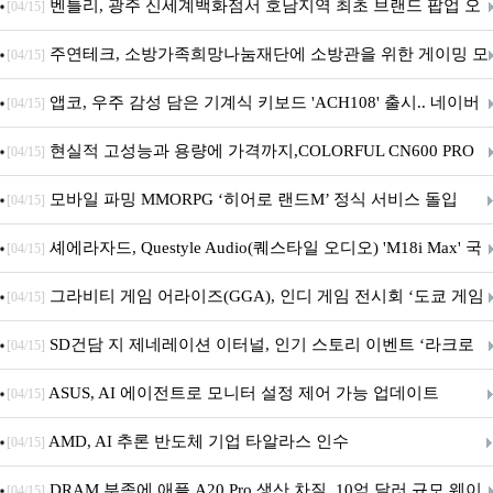
Crosshair X870E EDITION 20 국내 출시 예정
벤틀리, 광주 신세계백화점서 호남지역 최초 브랜드 팝업 오
[04/15]
픈
주연테크, 소방가족희망나눔재단에 소방관을 위한 게이밍 모
[04/15]
니터·스마트 펫 침대 기부
앱코, 우주 감성 담은 기계식 키보드 'ACH108' 출시.. 네이버
[04/15]
브랜드데이 기획전 진행
현실적 고성능과 용량에 가격까지,COLORFUL CN600 PRO
[04/15]
M.2 NVMe 디앤디컴 1TB
모바일 파밍 MMORPG ‘히어로 랜드M’ 정식 서비스 돌입
[04/15]
셰에라자드, Questyle Audio(퀘스타일 오디오) 'M18i Max' 국
[04/15]
내 정식 출시
그라비티 게임 어라이즈(GGA), 인디 게임 전시회 ‘도쿄 게임
[04/15]
던전 13’ 참가!
SD건담 지 제네레이션 이터널, 인기 스토리 이벤트 ‘라크로
[04/15]
아의 용사’ 재개최 및 풍성한 기념 이벤트 실시!
ASUS, AI 에이전트로 모니터 설정 제어 가능 업데이트
[04/15]
AMD, AI 추론 반도체 기업 타알라스 인수
[04/15]
DRAM 부족에 애플 A20 Pro 생산 차질, 10억 달러 규모 웨이
[04/15]