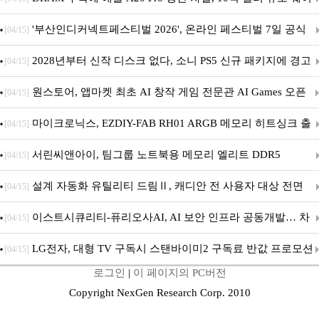
퍼 대기
'부산인디커넥트페스티벌 2026', 온라인 페스티벌 7일 공식
[04/15]
개막... 22일간 진행
2028년부터 신작 디스크 없다, 소니 PS5 신규 패키지에 경고
[04/15]
문 추가
원스토어, 앱마켓 최초 AI 창작 게임 전문관 AI Games 오픈
[04/15]
마이크로닉스, EZDIY-FAB RH01 ARGB 메모리 히트싱크 출
[04/15]
시
서린씨앤아이, 팀그룹 노트북용 메모리 엘리트 DDR5
[04/15]
5600MHz 16GB 출시
설계 자동화 유틸리티 드림Ⅱ, 캐디안 전 사용자 대상 전면
[04/15]
무상 배포
이스트시큐리티-퓨리오사AI, AI 보안 인프라 공동개발… 차
[04/15]
세대 AI 보안 플랫폼 구축
LG전자, 대형 TV 구독시 스탠바이미2 구독료 반값 프로모션
[04/15]
로그인
|
이 페이지의 PC버전
Copyright NexGen Research Corp. 2010