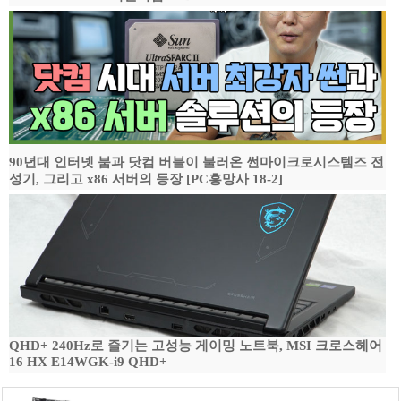
90년대 인터넷 붐과 닷컴 버블이 불러온 썬마이크로시스템즈 전
성기, 그리고 x86 서버의 등장 [PC흥망사 18-2]
QHD+ 240Hz로 즐기는 고성능 게이밍 노트북, MSI 크로스헤어
16 HX E14WGK-i9 QHD+