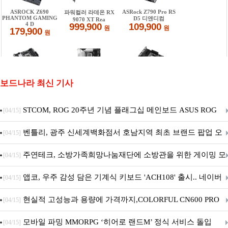
보드나라 최신 기사
STCOM, ROG 20주년 기념 플래그십 메인보드 ASUS ROG
[04/15]
Crosshair X870E EDITION 20 국내 출시 예정
벤틀리, 광주 신세계백화점서 호남지역 최초 브랜드 팝업 오
[04/15]
픈
주연테크, 소방가족희망나눔재단에 소방관을 위한 게이밍 모
[04/15]
니터·스마트 펫 침대 기부
앱코, 우주 감성 담은 기계식 키보드 'ACH108' 출시.. 네이버
[04/15]
브랜드데이 기획전 진행
현실적 고성능과 용량에 가격까지,COLORFUL CN600 PRO
[04/15]
M.2 NVMe 디앤디컴 1TB
모바일 파밍 MMORPG ‘히어로 랜드M’ 정식 서비스 돌입
[04/15]