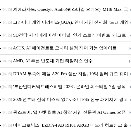
셰에라자드, Questyle Audio(퀘스타일 오디오) 'M18i Max' 국
[04/15]
내 정식 출시
그라비티 게임 어라이즈(GGA), 인디 게임 전시회 ‘도쿄 게임
[04/15]
던전 13’ 참가!
SD건담 지 제네레이션 이터널, 인기 스토리 이벤트 ‘라크로
[04/15]
아의 용사’ 재개최 및 풍성한 기념 이벤트 실시!
ASUS, AI 에이전트로 모니터 설정 제어 가능 업데이트
[04/15]
AMD, AI 추론 반도체 기업 타알라스 인수
[04/15]
DRAM 부족에 애플 A20 Pro 생산 차질, 10억 달러 규모 웨이
[04/15]
퍼 대기
'부산인디커넥트페스티벌 2026', 온라인 페스티벌 7일 공식
[04/15]
개막... 22일간 진행
2028년부터 신작 디스크 없다, 소니 PS5 신규 패키지에 경고
[04/15]
문 추가
원스토어, 앱마켓 최초 AI 창작 게임 전문관 AI Games 오픈
[04/15]
마이크로닉스, EZDIY-FAB RH01 ARGB 메모리 히트싱크 출
[04/15]