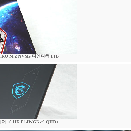
 PRO M.2 NVMe 디앤디컴 1TB
16 HX E14WGK-i9 QHD+