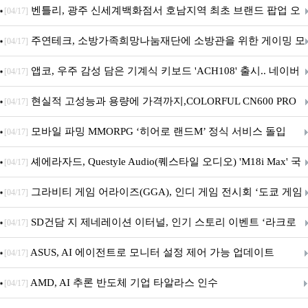
Crosshair X870E EDITION 20 국내 출시 예정
벤틀리, 광주 신세계백화점서 호남지역 최초 브랜드 팝업 오
[04/17]
픈
주연테크, 소방가족희망나눔재단에 소방관을 위한 게이밍 모
[04/17]
니터·스마트 펫 침대 기부
앱코, 우주 감성 담은 기계식 키보드 'ACH108' 출시.. 네이버
[04/17]
브랜드데이 기획전 진행
현실적 고성능과 용량에 가격까지,COLORFUL CN600 PRO
[04/17]
M.2 NVMe 디앤디컴 1TB
모바일 파밍 MMORPG ‘히어로 랜드M’ 정식 서비스 돌입
[04/17]
셰에라자드, Questyle Audio(퀘스타일 오디오) 'M18i Max' 국
[04/17]
내 정식 출시
그라비티 게임 어라이즈(GGA), 인디 게임 전시회 ‘도쿄 게임
[04/17]
던전 13’ 참가!
SD건담 지 제네레이션 이터널, 인기 스토리 이벤트 ‘라크로
[04/17]
아의 용사’ 재개최 및 풍성한 기념 이벤트 실시!
ASUS, AI 에이전트로 모니터 설정 제어 가능 업데이트
[04/17]
AMD, AI 추론 반도체 기업 타알라스 인수
[04/17]