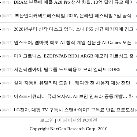
DRAM 부족에 애플 A20 Pro 생산 차질, 10억 달러 규모 웨이
[04/17]
퍼 대기
'부산인디커넥트페스티벌 2026', 온라인 페스티벌 7일 공식
[04/17]
개막... 22일간 진행
2028년부터 신작 디스크 없다, 소니 PS5 신규 패키지에 경고
[04/17]
문 추가
원스토어, 앱마켓 최초 AI 창작 게임 전문관 AI Games 오픈
[04/17]
마이크로닉스, EZDIY-FAB RH01 ARGB 메모리 히트싱크 출
[04/17]
시
서린씨앤아이, 팀그룹 노트북용 메모리 엘리트 DDR5
[04/17]
5600MHz 16GB 출시
설계 자동화 유틸리티 드림Ⅱ, 캐디안 전 사용자 대상 전면
[04/17]
무상 배포
이스트시큐리티-퓨리오사AI, AI 보안 인프라 공동개발… 차
[04/17]
세대 AI 보안 플랫폼 구축
LG전자, 대형 TV 구독시 스탠바이미2 구독료 반값 프로모션
[04/17]
로그인
|
이 페이지의 PC버전
Copyright NexGen Research Corp. 2010