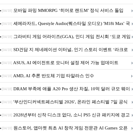
M.2 NVMe 디앤디컴 1TB
모바일 파밍 MMORPG ‘히어로 랜드M’ 정식 서비스 돌입
[04/18]
셰에라자드, Questyle Audio(퀘스타일 오디오) 'M18i Max' 국
[04/18]
내 정식 출시
그라비티 게임 어라이즈(GGA), 인디 게임 전시회 ‘도쿄 게임
[04/18]
던전 13’ 참가!
SD건담 지 제네레이션 이터널, 인기 스토리 이벤트 ‘라크로
[04/18]
아의 용사’ 재개최 및 풍성한 기념 이벤트 실시!
ASUS, AI 에이전트로 모니터 설정 제어 가능 업데이트
[04/18]
AMD, AI 추론 반도체 기업 타알라스 인수
[04/18]
DRAM 부족에 애플 A20 Pro 생산 차질, 10억 달러 규모 웨이
[04/18]
퍼 대기
'부산인디커넥트페스티벌 2026', 온라인 페스티벌 7일 공식
[04/18]
개막... 22일간 진행
2028년부터 신작 디스크 없다, 소니 PS5 신규 패키지에 경고
[04/18]
문 추가
원스토어, 앱마켓 최초 AI 창작 게임 전문관 AI Games 오픈
[04/18]