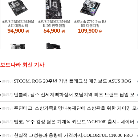
보드나라 최신 기사
STCOM, ROG 20주년 기념 플래그십 메인보드 ASUS ROG
[04/18]
Crosshair X870E EDITION 20 국내 출시 예정
벤틀리, 광주 신세계백화점서 호남지역 최초 브랜드 팝업 오
[04/18]
픈
주연테크, 소방가족희망나눔재단에 소방관을 위한 게이밍 모
[04/18]
니터·스마트 펫 침대 기부
앱코, 우주 감성 담은 기계식 키보드 'ACH108' 출시.. 네이버
[04/18]
브랜드데이 기획전 진행
현실적 고성능과 용량에 가격까지,COLORFUL CN600 PRO
[04/18]