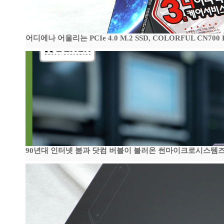
어디에나 어울리는 PCIe 4.0 M.2 SSD, COLORFUL CN700
90년대 인터넷 붐과 닷컴 버블이 불러온 썬마이크로시스템즈 전성