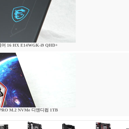
16 HX E14WGK-i9 QHD+
 PRO M.2 NVMe 디앤디컴 1TB