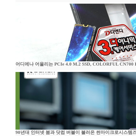
어디에나 어울리는 PCIe 4.0 M.2 SSD, COLORFUL CN700
90년대 인터넷 붐과 닷컴 버블이 불러온 썬마이크로시스템즈 전성