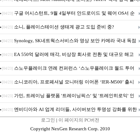
구글 어시스턴트, 9월 4일부터 안드로이드 및 웨어 OS서 순
[04/23]
차 서비스 종료
소니, 플레이스테이션 생태계 광고 도입 준비 중?
[04/23]
Synology, SK네트웍스서비스와 영상 보안 카메라 국내 독점
[04/23]
판매 파트너십 체결
EA 550억 달러에 매각, 비상장 회사로 전환 및 대규모 해고
[04/23]
전망
스노우플레이크 연례 컨퍼런스 ‘스노우플레이크 월드 투어
[04/23]
서울’ 개최
소니코리아, 프로페셔널 모니터링 이어폰 ‘IER-M500’ 출시
[04/23]
가민, 트레이닝 플랫폼 '트레이닝픽스' 및 '트레인히로익' 인
[04/23]
수로 선수와 코치에 맞춤형 훈련 지원 확대
엔비디아와 AI 업계 리더들, 사이버보안 투명성 강화를 위한
[04/23]
로그인
|
이 페이지의 PC버전
SAFE 가이드라인 제안
Copyright NexGen Research Corp. 2010