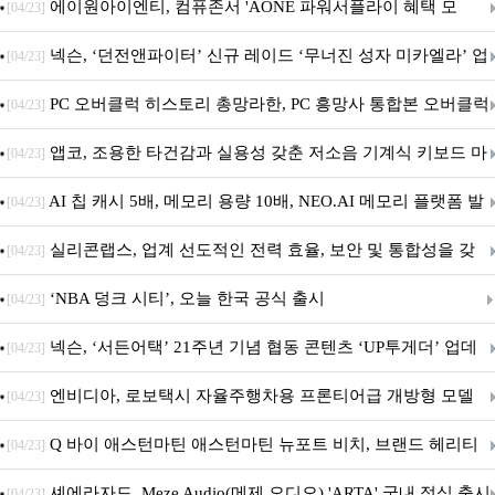
출시
에이원아이엔티, 컴퓨존서 'AONE 파워서플라이 혜택 모
[04/23]
음.ZIP' 이벤트 진행
넥슨, ‘던전앤파이터’ 신규 레이드 ‘무너진 성자 미카엘라’ 업
[04/23]
데이트!
PC 오버클럭 히스토리 총망라한, PC 흥망사 통합본 오버클럭
[04/23]
특집(1-4편)
앱코, 조용한 타건감과 실용성 갖춘 저소음 기계식 키보드 마
[04/23]
우스 세트 'KM580' 출시
AI 칩 캐시 5배, 메모리 용량 10배, NEO.AI 메모리 플랫폼 발
[04/23]
표
실리콘랩스, 업계 선도적인 전력 효율, 보안 및 통합성을 갖
[04/23]
춘 초저전력 블루투스 LE SoC ‘BG2B’ 공개
‘NBA 덩크 시티’, 오늘 한국 공식 출시
[04/23]
넥슨, ‘서든어택’ 21주년 기념 협동 콘텐츠 ‘UP투게더’ 업데
[04/23]
이트
엔비디아, 로보택시 자율주행차용 프론티어급 개방형 모델
[04/23]
‘알파마요 2 슈퍼’ 상업적 이용 가능
Q 바이 애스턴마틴 애스턴마틴 뉴포트 비치, 브랜드 헤리티
[04/23]
지 담은 ‘헤리티지 에디션 컬렉션’ 공개
셰에라자드, Meze Audio(메제 오디오) 'ARTA' 국내 정식 출시
[04/23]