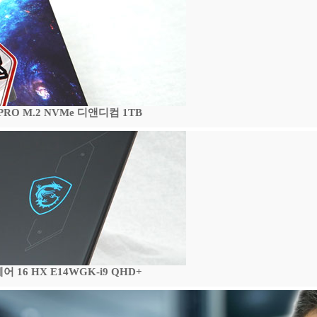
 PRO M.2 NVMe 디앤디컴 1TB
16 HX E14WGK-i9 QHD+