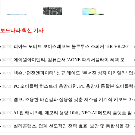
보드나라 최신 기사
피아노 모티브 보이스레코드 블루투스 스피커 'HR-VR220'
[02/09]
출시
에이원아이엔티, 컴퓨존서 'AONE 파워서플라이 혜택 모
[02/09]
음.ZIP' 이벤트 진행
넥슨, ‘던전앤파이터’ 신규 레이드 ‘무너진 성자 미카엘라’ 업
[02/09]
데이트!
PC 오버클럭 히스토리 총망라한, PC 흥망사 통합본 오버클럭
[02/09]
특집(1-4편)
앱코, 조용한 타건감과 실용성 갖춘 저소음 기계식 키보드 마
[02/09]
우스 세트 'KM580' 출시
AI 칩 캐시 5배, 메모리 용량 10배, NEO.AI 메모리 플랫폼 발
[02/09]
표
실리콘랩스, 업계 선도적인 전력 효율, 보안 및 통합성을 갖
[02/09]