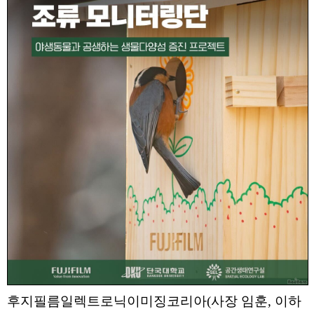
후지필름일렉트로닉이미징코리아(사장 임훈, 이하