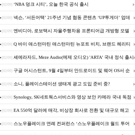
춘 초저전력 블루투스 LE SoC ‘BG2B’ 공개
‘NBA 덩크 시티’, 오늘 한국 공식 출시
[02/09]
넥슨, ‘서든어택’ 21주년 기념 협동 콘텐츠 ‘UP투게더’ 업데
[02/09]
이트
엔비디아, 로보택시 자율주행차용 프론티어급 개방형 모델
[02/09]
‘알파마요 2 슈퍼’ 상업적 이용 가능
Q 바이 애스턴마틴 애스턴마틴 뉴포트 비치, 브랜드 헤리티
[02/09]
지 담은 ‘헤리티지 에디션 컬렉션’ 공개
셰에라자드, Meze Audio(메제 오디오) 'ARTA' 국내 정식 출시
[02/09]
구글 어시스턴트, 9월 4일부터 안드로이드 및 웨어 OS서 순
[02/09]
차 서비스 종료
소니, 플레이스테이션 생태계 광고 도입 준비 중?
[02/09]
Synology, SK네트웍스서비스와 영상 보안 카메라 국내 독점
[02/09]
판매 파트너십 체결
EA 550억 달러에 매각, 비상장 회사로 전환 및 대규모 해고
[02/09]
전망
스노우플레이크 연례 컨퍼런스 ‘스노우플레이크 월드 투어
[02/09]