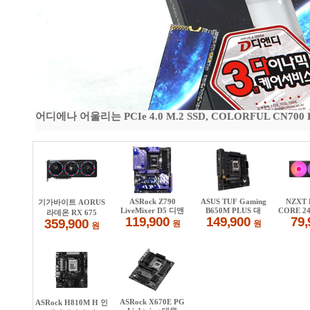
어디에나 어울리는 PCIe 4.0 M.2 SSD, COLORFUL CN700