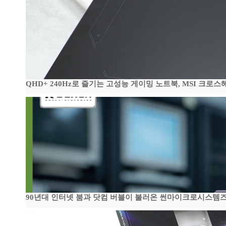
QHD+ 240Hz로 즐기는 고성능 게이밍 노트북, MSI 크로스헤어 
90년대 인터넷 붐과 닷컴 버블이 불러온 썬마이크로시스템즈 전성