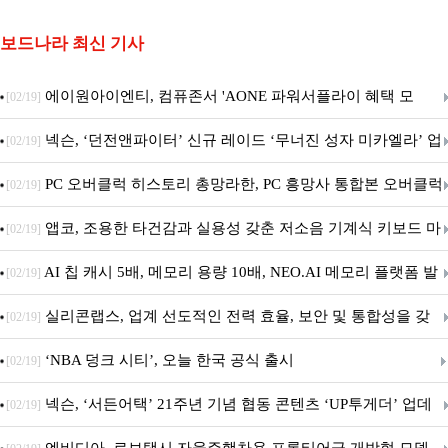
보드나라 최신 기사
에이원아이엔티, 컴퓨존서 'AONE 파워서플라이 혜택 모
[02/19]
음.ZIP' 이벤트 진행
넥슨, ‘던전앤파이터’ 신규 레이드 ‘무너진 성자 미카엘라’ 업
[02/19]
데이트!
PC 오버클럭 히스토리 총망라한, PC 흥망사 통합본 오버클럭
[02/19]
특집(1-4편)
앱코, 조용한 타건감과 실용성 갖춘 저소음 기계식 키보드 마
[02/19]
우스 세트 'KM580' 출시
AI 칩 캐시 5배, 메모리 용량 10배, NEO.AI 메모리 플랫폼 발
[02/19]
표
실리콘랩스, 업계 선도적인 전력 효율, 보안 및 통합성을 갖
[02/19]
춘 초저전력 블루투스 LE SoC ‘BG2B’ 공개
‘NBA 덩크 시티’, 오늘 한국 공식 출시
[02/19]
넥슨, ‘서든어택’ 21주년 기념 협동 콘텐츠 ‘UP투게더’ 업데
[02/19]
이트