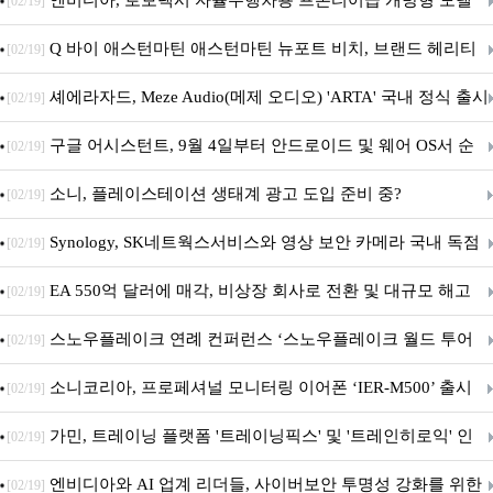
엔비디아, 로보택시 자율주행차용 프론티어급 개방형 모델
[02/19]
‘알파마요 2 슈퍼’ 상업적 이용 가능
Q 바이 애스턴마틴 애스턴마틴 뉴포트 비치, 브랜드 헤리티
[02/19]
지 담은 ‘헤리티지 에디션 컬렉션’ 공개
셰에라자드, Meze Audio(메제 오디오) 'ARTA' 국내 정식 출시
[02/19]
구글 어시스턴트, 9월 4일부터 안드로이드 및 웨어 OS서 순
[02/19]
차 서비스 종료
소니, 플레이스테이션 생태계 광고 도입 준비 중?
[02/19]
Synology, SK네트웍스서비스와 영상 보안 카메라 국내 독점
[02/19]
판매 파트너십 체결
EA 550억 달러에 매각, 비상장 회사로 전환 및 대규모 해고
[02/19]
전망
스노우플레이크 연례 컨퍼런스 ‘스노우플레이크 월드 투어
[02/19]
서울’ 개최
소니코리아, 프로페셔널 모니터링 이어폰 ‘IER-M500’ 출시
[02/19]
가민, 트레이닝 플랫폼 '트레이닝픽스' 및 '트레인히로익' 인
[02/19]
수로 선수와 코치에 맞춤형 훈련 지원 확대
엔비디아와 AI 업계 리더들, 사이버보안 투명성 강화를 위한
[02/19]