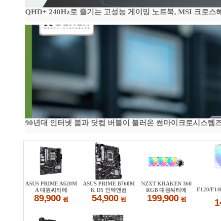
QHD+ 240Hz로 즐기는 고성능 게이밍 노트북, MSI 크로스헤어 
90년대 인터넷 붐과 닷컴 버블이 불러온 썬마이크로시스템즈 전성