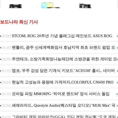
보드나라 최신 기사
STCOM, ROG 20주년 기념 플래그십 메인보드 ASUS ROG
[02/20]
Crosshair X870E EDITION 20 국내 출시 예정
벤틀리, 광주 신세계백화점서 호남지역 최초 브랜드 팝업 오
[02/20]
픈
주연테크, 소방가족희망나눔재단에 소방관을 위한 게이밍 모
[02/20]
니터·스마트 펫 침대 기부
앱코, 우주 감성 담은 기계식 키보드 'ACH108' 출시.. 네이버
[02/20]
브랜드데이 기획전 진행
현실적 고성능과 용량에 가격까지,COLORFUL CN600 PRO
[02/20]
M.2 NVMe 디앤디컴 1TB
모바일 파밍 MMORPG ‘히어로 랜드M’ 정식 서비스 돌입
[02/20]
셰에라자드, Questyle Audio(퀘스타일 오디오) 'M18i Max' 국
[02/20]
내 정식 출시
그라비티 게임 어라이즈(GGA), 인디 게임 전시회 ‘도쿄 게임
[02/20]