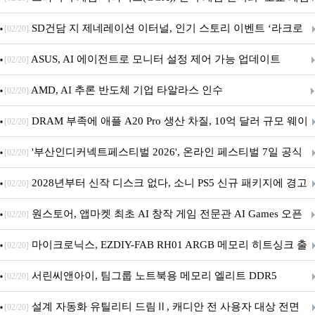
던전 13’ 참가!
SD건담 지 제네레이션 이터널, 인기 스토리 이벤트 ‘라크로
[02/20]
아의 용사’ 재개최 및 풍성한 기념 이벤트 실시!
ASUS, AI 에이전트로 모니터 설정 제어 가능 업데이트
[02/20]
AMD, AI 추론 반도체 기업 타알라스 인수
[02/20]
DRAM 부족에 애플 A20 Pro 생산 차질, 10억 달러 규모 웨이
[02/20]
퍼 대기
'부산인디커넥트페스티벌 2026', 온라인 페스티벌 7일 공식
[02/20]
개막... 22일간 진행
2028년부터 신작 디스크 없다, 소니 PS5 신규 패키지에 경고
[02/20]
문 추가
원스토어, 앱마켓 최초 AI 창작 게임 전문관 AI Games 오픈
[02/20]
마이크로닉스, EZDIY-FAB RH01 ARGB 메모리 히트싱크 출
[02/20]
시
서린씨앤아이, 팀그룹 노트북용 메모리 엘리트 DDR5
[02/20]
5600MHz 16GB 출시
설계 자동화 유틸리티 드림Ⅱ, 캐디안 전 사용자 대상 전면
[02/20]