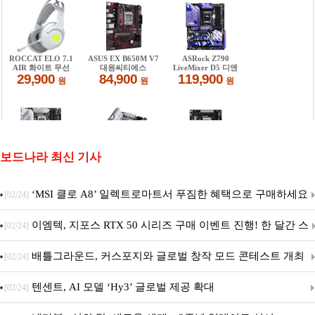
보드나라 최신 기사
‘MSI 클로 A8’ 일렉트로마트서 푸짐한 혜택으로 구매하세요
[02/24]
이엠텍, 지포스 RTX 50 시리즈 구매 이벤트 진행! 한 달간 스
[02/24]
팀 월렛부터 PALIT 지포스 RTX 5060 DUAL까지 증정
배틀그라운드, 커스포지와 글로벌 창작 모드 콘테스트 개최
[02/24]
텐센트, AI 모델 ‘Hy3’ 글로벌 제공 확대
[02/24]