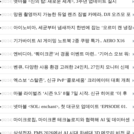
넷마블 <신의 탑: 새로운 세계>, 3주년 업데이트 실시
[02/24]
망원 촬영까지 가능한 듀얼 렌즈 짐벌 카메라, DJI 오즈모 포
[02/24]
켓 4P
아이노비아, 세균부터 냄새까지 한번에 잡는 ‘오르미 캔 냉장
[02/24]
고 살균 탈취기’ 출시
기가바이트 AI 게이밍 노트북 2종 쿠팡 특가.. AERO X16
[02/24]
GAMING A16 할인 진행
엔비디아, ‘퀘이크콘’서 경품 이벤트 마련.. ‘기어스 오브 워:
[02/24]
E-데이’ DLSS 지원
벤큐, 다양한 사용 환경 고려한 24인치, 27인치 모니터 신제
[02/24]
품 6종 출시
엑스보 ‘스탈존’, 신규 PvP ‘콜로세움’ 크리에이터 대회 개최
[02/24]
마블 라이벌즈 ‘시즌 9.5’ 8월 7일 시작. 신규 히어로 ‘더 후
[02/24]
드’ 합류
넷마블 <SOL: enchant>, 첫 대규모 업데이트 ‘EPISODE 01.
[02/24]
GENESIS: 신의 전장’ 사전등록 실시
마이크로칩, 마이크론 테크놀로지와 협력해 AI 및 데이터센
[02/24]
터 인프라용 고성능 PCIe® Gen 6 스토리지 아키텍처 시연
삼성전자, FMS 2026에서 AI 시대 차세대 3D 메모리 비전 공
[02/24]