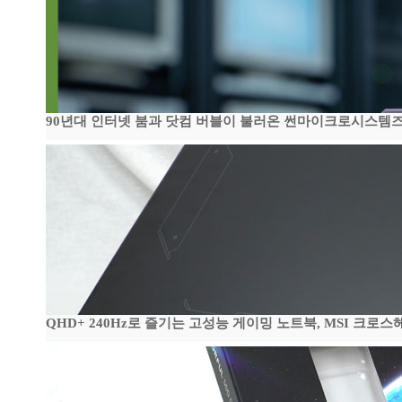
90년대 인터넷 붐과 닷컴 버블이 불러온 썬마이크로시스템즈 전성
QHD+ 240Hz로 즐기는 고성능 게이밍 노트북, MSI 크로스헤어 