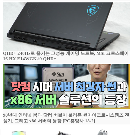
QHD+ 240Hz로 즐기는 고성능 게이밍 노트북, MSI 크로스헤어
16 HX E14WGK-i9 QHD+
90년대 인터넷 붐과 닷컴 버블이 불러온 썬마이크로시스템즈 전
성기, 그리고 x86 서버의 등장 [PC흥망사 18-2]