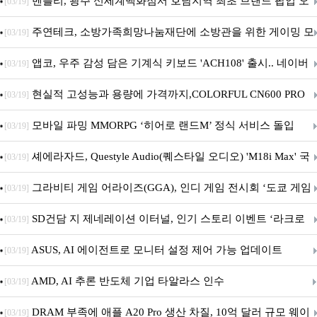
Crosshair X870E EDITION 20 국내 출시 예정
벤틀리, 광주 신세계백화점서 호남지역 최초 브랜드 팝업 오
[03/19]
픈
주연테크, 소방가족희망나눔재단에 소방관을 위한 게이밍 모
[03/19]
니터·스마트 펫 침대 기부
앱코, 우주 감성 담은 기계식 키보드 'ACH108' 출시.. 네이버
[03/19]
브랜드데이 기획전 진행
현실적 고성능과 용량에 가격까지,COLORFUL CN600 PRO
[03/19]
M.2 NVMe 디앤디컴 1TB
모바일 파밍 MMORPG ‘히어로 랜드M’ 정식 서비스 돌입
[03/19]
셰에라자드, Questyle Audio(퀘스타일 오디오) 'M18i Max' 국
[03/19]
내 정식 출시
그라비티 게임 어라이즈(GGA), 인디 게임 전시회 ‘도쿄 게임
[03/19]
던전 13’ 참가!
SD건담 지 제네레이션 이터널, 인기 스토리 이벤트 ‘라크로
[03/19]
아의 용사’ 재개최 및 풍성한 기념 이벤트 실시!
ASUS, AI 에이전트로 모니터 설정 제어 가능 업데이트
[03/19]
AMD, AI 추론 반도체 기업 타알라스 인수
[03/19]
DRAM 부족에 애플 A20 Pro 생산 차질, 10억 달러 규모 웨이
[03/19]