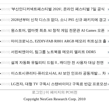
퍼 대기
'부산인디커넥트페스티벌 2026', 온라인 페스티벌 7일 공식
[03/19]
개막... 22일간 진행
2028년부터 신작 디스크 없다, 소니 PS5 신규 패키지에 경고
[03/19]
문 추가
원스토어, 앱마켓 최초 AI 창작 게임 전문관 AI Games 오픈
[03/19]
마이크로닉스, EZDIY-FAB RH01 ARGB 메모리 히트싱크 출
[03/19]
시
서린씨앤아이, 팀그룹 노트북용 메모리 엘리트 DDR5
[03/19]
5600MHz 16GB 출시
설계 자동화 유틸리티 드림Ⅱ, 캐디안 전 사용자 대상 전면
[03/19]
무상 배포
이스트시큐리티-퓨리오사AI, AI 보안 인프라 공동개발… 차
[03/19]
세대 AI 보안 플랫폼 구축
LG전자, 대형 TV 구독시 스탠바이미2 구독료 반값 프로모션
[03/19]
로그인
|
이 페이지의 PC버전
Copyright NexGen Research Corp. 2010