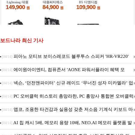
보드나라 최신 기사
피아노 모티브 보이스레코드 블루투스 스피커 'HR-VR220'
[04/14]
출시
에이원아이엔티, 컴퓨존서 'AONE 파워서플라이 혜택 모
[04/14]
음.ZIP' 이벤트 진행
넥슨, ‘던전앤파이터’ 신규 레이드 ‘무너진 성자 미카엘라’ 업
[04/14]
데이트!
PC 오버클럭 히스토리 총망라한, PC 흥망사 통합본 오버클럭
[04/14]
특집(1-4편)
앱코, 조용한 타건감과 실용성 갖춘 저소음 기계식 키보드 마
[04/14]
우스 세트 'KM580' 출시
AI 칩 캐시 5배, 메모리 용량 10배, NEO.AI 메모리 플랫폼 발
[04/14]