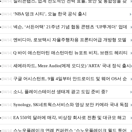
표
실리콘랩스, 업계 선도적인 전력 효율, 보안 및 통합성을 갖
[04/14]
춘 초저전력 블루투스 LE SoC ‘BG2B’ 공개
‘NBA 덩크 시티’, 오늘 한국 공식 출시
[04/14]
넥슨, ‘서든어택’ 21주년 기념 협동 콘텐츠 ‘UP투게더’ 업데
[04/14]
이트
엔비디아, 로보택시 자율주행차용 프론티어급 개방형 모델
[04/14]
‘알파마요 2 슈퍼’ 상업적 이용 가능
Q 바이 애스턴마틴 애스턴마틴 뉴포트 비치, 브랜드 헤리티
[04/14]
지 담은 ‘헤리티지 에디션 컬렉션’ 공개
셰에라자드, Meze Audio(메제 오디오) 'ARTA' 국내 정식 출시
[04/14]
구글 어시스턴트, 9월 4일부터 안드로이드 및 웨어 OS서 순
[04/14]
차 서비스 종료
소니, 플레이스테이션 생태계 광고 도입 준비 중?
[04/14]
Synology, SK네트웍스서비스와 영상 보안 카메라 국내 독점
[04/14]
판매 파트너십 체결
EA 550억 달러에 매각, 비상장 회사로 전환 및 대규모 해고
[04/14]
전망
스노우플레이크 연례 컨퍼런스 ‘스노우플레이크 월드 투어
[04/14]