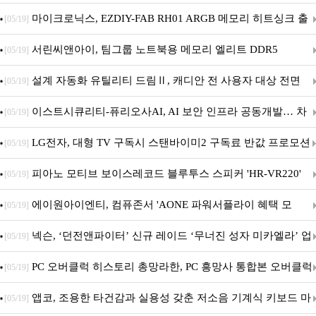
마이크로닉스, EZDIY-FAB RH01 ARGB 메모리 히트싱크 출
[05/19]
시
서린씨앤아이, 팀그룹 노트북용 메모리 엘리트 DDR5
[05/19]
5600MHz 16GB 출시
설계 자동화 유틸리티 드림Ⅱ, 캐디안 전 사용자 대상 전면
[05/19]
무상 배포
이스트시큐리티-퓨리오사AI, AI 보안 인프라 공동개발… 차
[05/19]
세대 AI 보안 플랫폼 구축
LG전자, 대형 TV 구독시 스탠바이미2 구독료 반값 프로모션
[05/19]
피아노 모티브 보이스레코드 블루투스 스피커 'HR-VR220'
[05/19]
출시
에이원아이엔티, 컴퓨존서 'AONE 파워서플라이 혜택 모
[05/19]
음.ZIP' 이벤트 진행
넥슨, ‘던전앤파이터’ 신규 레이드 ‘무너진 성자 미카엘라’ 업
[05/19]
데이트!
PC 오버클럭 히스토리 총망라한, PC 흥망사 통합본 오버클럭
[05/19]
특집(1-4편)
앱코, 조용한 타건감과 실용성 갖춘 저소음 기계식 키보드 마
[05/19]