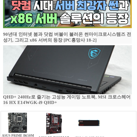
90년대 인터넷 붐과 닷컴 버블이 불러온 썬마이크로시스템즈 전
성기, 그리고 x86 서버의 등장 [PC흥망사 18-2]
QHD+ 240Hz로 즐기는 고성능 게이밍 노트북, MSI 크로스헤어
16 HX E14WGK-i9 QHD+