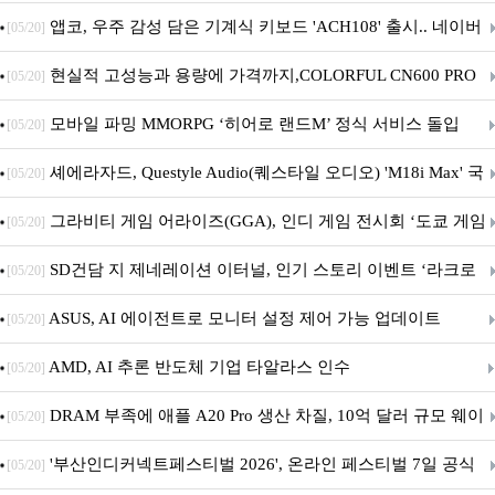
니터·스마트 펫 침대 기부
앱코, 우주 감성 담은 기계식 키보드 'ACH108' 출시.. 네이버
[05/20]
브랜드데이 기획전 진행
현실적 고성능과 용량에 가격까지,COLORFUL CN600 PRO
[05/20]
M.2 NVMe 디앤디컴 1TB
모바일 파밍 MMORPG ‘히어로 랜드M’ 정식 서비스 돌입
[05/20]
셰에라자드, Questyle Audio(퀘스타일 오디오) 'M18i Max' 국
[05/20]
내 정식 출시
그라비티 게임 어라이즈(GGA), 인디 게임 전시회 ‘도쿄 게임
[05/20]
던전 13’ 참가!
SD건담 지 제네레이션 이터널, 인기 스토리 이벤트 ‘라크로
[05/20]
아의 용사’ 재개최 및 풍성한 기념 이벤트 실시!
ASUS, AI 에이전트로 모니터 설정 제어 가능 업데이트
[05/20]
AMD, AI 추론 반도체 기업 타알라스 인수
[05/20]
DRAM 부족에 애플 A20 Pro 생산 차질, 10억 달러 규모 웨이
[05/20]
퍼 대기
'부산인디커넥트페스티벌 2026', 온라인 페스티벌 7일 공식
[05/20]