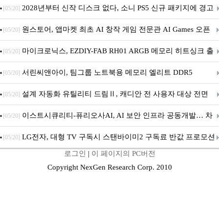
개막... 22일간 진행
2028년부터 신작 디스크 없다, 소니 PS5 신규 패키지에 경고
[05/20]
문 추가
원스토어, 앱마켓 최초 AI 창작 게임 전문관 AI Games 오픈
[05/20]
마이크로닉스, EZDIY-FAB RH01 ARGB 메모리 히트싱크 출
[05/20]
시
서린씨앤아이, 팀그룹 노트북용 메모리 엘리트 DDR5
[05/20]
5600MHz 16GB 출시
설계 자동화 유틸리티 드림Ⅱ, 캐디안 전 사용자 대상 전면
[05/20]
무상 배포
이스트시큐리티-퓨리오사AI, AI 보안 인프라 공동개발… 차
[05/20]
세대 AI 보안 플랫폼 구축
LG전자, 대형 TV 구독시 스탠바이미2 구독료 반값 프로모션
[05/20]
로그인
|
이 페이지의 PC버전
Copyright NexGen Research Corp. 2010