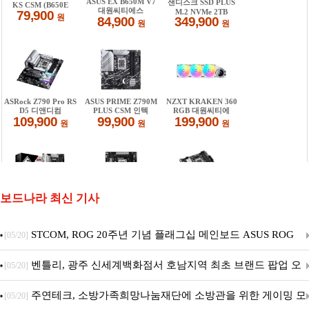
보드나라 최신 기사
STCOM, ROG 20주년 기념 플래그십 메인보드 ASUS ROG
[05/20]
Crosshair X870E EDITION 20 국내 출시 예정
벤틀리, 광주 신세계백화점서 호남지역 최초 브랜드 팝업 오
[05/20]
픈
주연테크, 소방가족희망나눔재단에 소방관을 위한 게이밍 모
[05/20]