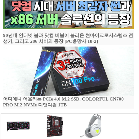
90년대 인터넷 붐과 닷컴 버블이 불러온 썬마이크로시스템즈 전
성기, 그리고 x86 서버의 등장 [PC흥망사 18-2]
어디에나 어울리는 PCIe 4.0 M.2 SSD, COLORFUL CN700
PRO M.2 NVMe 디앤디컴 1TB