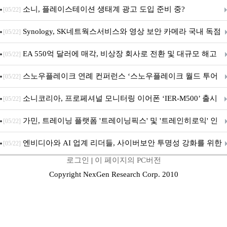
차 서비스 종료
소니, 플레이스테이션 생태계 광고 도입 준비 중?
[05/22]
Synology, SK네트웍스서비스와 영상 보안 카메라 국내 독점
[05/22]
판매 파트너십 체결
EA 550억 달러에 매각, 비상장 회사로 전환 및 대규모 해고
[05/22]
전망
스노우플레이크 연례 컨퍼런스 ‘스노우플레이크 월드 투어
[05/22]
서울’ 개최
소니코리아, 프로페셔널 모니터링 이어폰 ‘IER-M500’ 출시
[05/22]
가민, 트레이닝 플랫폼 '트레이닝픽스' 및 '트레인히로익' 인
[05/22]
수로 선수와 코치에 맞춤형 훈련 지원 확대
엔비디아와 AI 업계 리더들, 사이버보안 투명성 강화를 위한
[05/22]
로그인
|
이 페이지의 PC버전
SAFE 가이드라인 제안
Copyright NexGen Research Corp. 2010