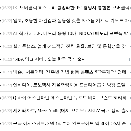
데이트!
PC 오버클럭 히스토리 총망라한, PC 흥망사 통합본 오버클럭
[05/22]
특집(1-4편)
앱코, 조용한 타건감과 실용성 갖춘 저소음 기계식 키보드 마
[05/22]
우스 세트 'KM580' 출시
AI 칩 캐시 5배, 메모리 용량 10배, NEO.AI 메모리 플랫폼 발
[05/22]
표
실리콘랩스, 업계 선도적인 전력 효율, 보안 및 통합성을 갖
[05/22]
춘 초저전력 블루투스 LE SoC ‘BG2B’ 공개
‘NBA 덩크 시티’, 오늘 한국 공식 출시
[05/22]
넥슨, ‘서든어택’ 21주년 기념 협동 콘텐츠 ‘UP투게더’ 업데
[05/22]
이트
엔비디아, 로보택시 자율주행차용 프론티어급 개방형 모델
[05/22]
‘알파마요 2 슈퍼’ 상업적 이용 가능
Q 바이 애스턴마틴 애스턴마틴 뉴포트 비치, 브랜드 헤리티
[05/22]
지 담은 ‘헤리티지 에디션 컬렉션’ 공개
셰에라자드, Meze Audio(메제 오디오) 'ARTA' 국내 정식 출시
[05/22]
구글 어시스턴트, 9월 4일부터 안드로이드 및 웨어 OS서 순
[05/22]