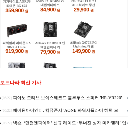
보드나라 최신 기사
피아노 모티브 보이스레코드 블루투스 스피커 'HR-VR220'
[05/22]
출시
에이원아이엔티, 컴퓨존서 'AONE 파워서플라이 혜택 모
[05/22]
음.ZIP' 이벤트 진행
넥슨, ‘던전앤파이터’ 신규 레이드 ‘무너진 성자 미카엘라’ 업
[05/22]