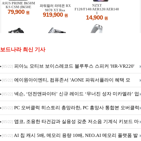
보드나라 최신 기사
피아노 모티브 보이스레코드 블루투스 스피커 'HR-VR220'
[05/22]
출시
에이원아이엔티, 컴퓨존서 'AONE 파워서플라이 혜택 모
[05/22]
음.ZIP' 이벤트 진행
넥슨, ‘던전앤파이터’ 신규 레이드 ‘무너진 성자 미카엘라’ 업
[05/22]
데이트!
PC 오버클럭 히스토리 총망라한, PC 흥망사 통합본 오버클럭
[05/22]
특집(1-4편)
앱코, 조용한 타건감과 실용성 갖춘 저소음 기계식 키보드 마
[05/22]
우스 세트 'KM580' 출시
AI 칩 캐시 5배, 메모리 용량 10배, NEO.AI 메모리 플랫폼 발
[05/22]