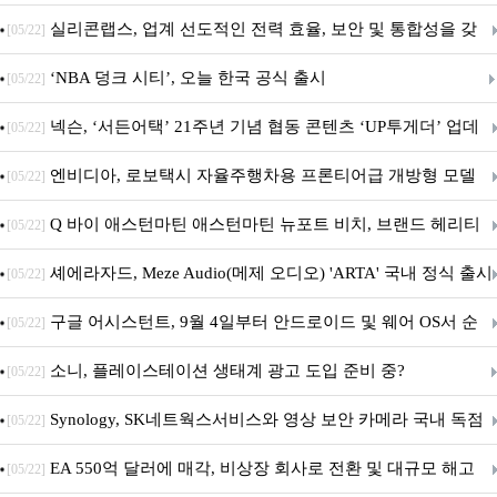
표
실리콘랩스, 업계 선도적인 전력 효율, 보안 및 통합성을 갖
[05/22]
춘 초저전력 블루투스 LE SoC ‘BG2B’ 공개
‘NBA 덩크 시티’, 오늘 한국 공식 출시
[05/22]
넥슨, ‘서든어택’ 21주년 기념 협동 콘텐츠 ‘UP투게더’ 업데
[05/22]
이트
엔비디아, 로보택시 자율주행차용 프론티어급 개방형 모델
[05/22]
‘알파마요 2 슈퍼’ 상업적 이용 가능
Q 바이 애스턴마틴 애스턴마틴 뉴포트 비치, 브랜드 헤리티
[05/22]
지 담은 ‘헤리티지 에디션 컬렉션’ 공개
셰에라자드, Meze Audio(메제 오디오) 'ARTA' 국내 정식 출시
[05/22]
구글 어시스턴트, 9월 4일부터 안드로이드 및 웨어 OS서 순
[05/22]
차 서비스 종료
소니, 플레이스테이션 생태계 광고 도입 준비 중?
[05/22]
Synology, SK네트웍스서비스와 영상 보안 카메라 국내 독점
[05/22]
판매 파트너십 체결
EA 550억 달러에 매각, 비상장 회사로 전환 및 대규모 해고
[05/22]