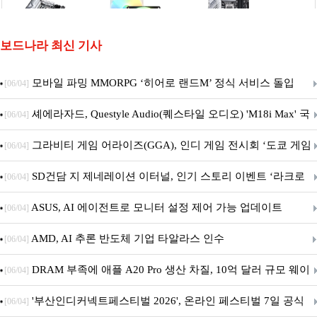
보드나라 최신 기사
모바일 파밍 MMORPG ‘히어로 랜드M’ 정식 서비스 돌입
[06/04]
셰에라자드, Questyle Audio(퀘스타일 오디오) 'M18i Max' 국
[06/04]
내 정식 출시
그라비티 게임 어라이즈(GGA), 인디 게임 전시회 ‘도쿄 게임
[06/04]
던전 13’ 참가!
SD건담 지 제네레이션 이터널, 인기 스토리 이벤트 ‘라크로
[06/04]
아의 용사’ 재개최 및 풍성한 기념 이벤트 실시!
ASUS, AI 에이전트로 모니터 설정 제어 가능 업데이트
[06/04]
AMD, AI 추론 반도체 기업 타알라스 인수
[06/04]
DRAM 부족에 애플 A20 Pro 생산 차질, 10억 달러 규모 웨이
[06/04]
퍼 대기
'부산인디커넥트페스티벌 2026', 온라인 페스티벌 7일 공식
[06/04]