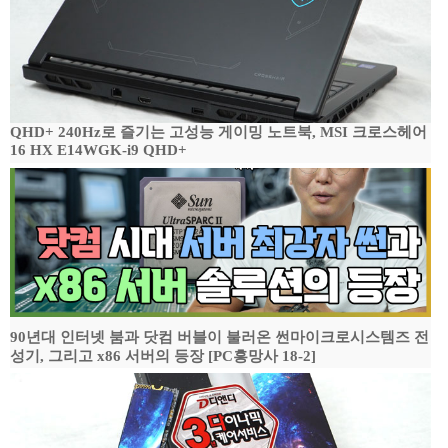
QHD+ 240Hz로 즐기는 고성능 게이밍 노트북, MSI 크로스헤어
16 HX E14WGK-i9 QHD+
90년대 인터넷 붐과 닷컴 버블이 불러온 썬마이크로시스템즈 전
성기, 그리고 x86 서버의 등장 [PC흥망사 18-2]