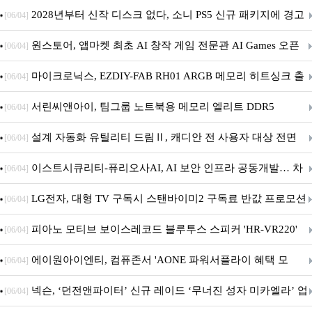
개막... 22일간 진행
2028년부터 신작 디스크 없다, 소니 PS5 신규 패키지에 경고
[06/04]
문 추가
원스토어, 앱마켓 최초 AI 창작 게임 전문관 AI Games 오픈
[06/04]
마이크로닉스, EZDIY-FAB RH01 ARGB 메모리 히트싱크 출
[06/04]
시
서린씨앤아이, 팀그룹 노트북용 메모리 엘리트 DDR5
[06/04]
5600MHz 16GB 출시
설계 자동화 유틸리티 드림Ⅱ, 캐디안 전 사용자 대상 전면
[06/04]
무상 배포
이스트시큐리티-퓨리오사AI, AI 보안 인프라 공동개발… 차
[06/04]
세대 AI 보안 플랫폼 구축
LG전자, 대형 TV 구독시 스탠바이미2 구독료 반값 프로모션
[06/04]
피아노 모티브 보이스레코드 블루투스 스피커 'HR-VR220'
[06/04]
출시
에이원아이엔티, 컴퓨존서 'AONE 파워서플라이 혜택 모
[06/04]
음.ZIP' 이벤트 진행
넥슨, ‘던전앤파이터’ 신규 레이드 ‘무너진 성자 미카엘라’ 업
[06/04]