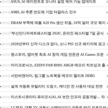
아의 용사’ 재개최 및 풍성한 기념 이벤트 실시!
ASUS, AI 에이전트로 모니터 설정 제어 가능 업데이트
[06/04]
AMD, AI 추론 반도체 기업 타알라스 인수
[06/04]
DRAM 부족에 애플 A20 Pro 생산 차질, 10억 달러 규모 웨이
[06/04]
퍼 대기
'부산인디커넥트페스티벌 2026', 온라인 페스티벌 7일 공식
[06/04]
개막... 22일간 진행
2028년부터 신작 디스크 없다, 소니 PS5 신규 패키지에 경고
[06/04]
문 추가
원스토어, 앱마켓 최초 AI 창작 게임 전문관 AI Games 오픈
[06/04]
마이크로닉스, EZDIY-FAB RH01 ARGB 메모리 히트싱크 출
[06/04]
시
서린씨앤아이, 팀그룹 노트북용 메모리 엘리트 DDR5
[06/04]
5600MHz 16GB 출시
설계 자동화 유틸리티 드림Ⅱ, 캐디안 전 사용자 대상 전면
[06/04]
무상 배포
이스트시큐리티-퓨리오사AI, AI 보안 인프라 공동개발… 차
[06/04]
세대 AI 보안 플랫폼 구축
LG전자, 대형 TV 구독시 스탠바이미2 구독료 반값 프로모션
[06/04]