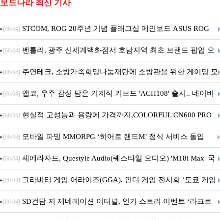
보드나라 최신 기사
STCOM, ROG 20주년 기념 플래그십 메인보드 ASUS ROG
[06/04]
Crosshair X870E EDITION 20 국내 출시 예정
벤틀리, 광주 신세계백화점서 호남지역 최초 브랜드 팝업 오
[06/04]
픈
주연테크, 소방가족희망나눔재단에 소방관을 위한 게이밍 모
[06/04]
니터·스마트 펫 침대 기부
앱코, 우주 감성 담은 기계식 키보드 'ACH108' 출시.. 네이버
[06/04]
브랜드데이 기획전 진행
현실적 고성능과 용량에 가격까지,COLORFUL CN600 PRO
[06/04]
M.2 NVMe 디앤디컴 1TB
모바일 파밍 MMORPG ‘히어로 랜드M’ 정식 서비스 돌입
[06/04]
셰에라자드, Questyle Audio(퀘스타일 오디오) 'M18i Max' 국
[06/04]
내 정식 출시
그라비티 게임 어라이즈(GGA), 인디 게임 전시회 ‘도쿄 게임
[06/04]
던전 13’ 참가!
SD건담 지 제네레이션 이터널, 인기 스토리 이벤트 ‘라크로
[06/04]