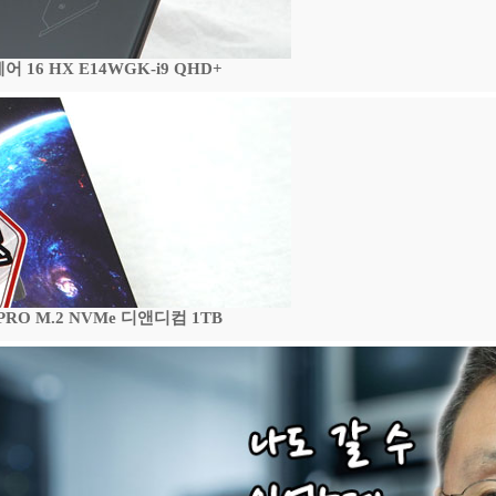
16 HX E14WGK-i9 QHD+
 PRO M.2 NVMe 디앤디컴 1TB