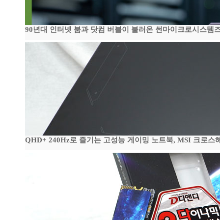
90년대 인터넷 붐과 닷컴 버블이 불러온 썬마이크로시스템즈 전성
QHD+ 240Hz로 즐기는 고성능 게이밍 노트북, MSI 크로스헤어 