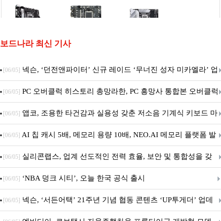
보드나라 최신 기사
넥슨, ‘던전앤파이터’ 신규 레이드 ‘무너진 성자 미카엘라’ 업
[06/05]
데이트!
PC 오버클럭 히스토리 총망라한, PC 흥망사 통합본 오버클럭
[06/05]
특집(1-4편)
앱코, 조용한 타건감과 실용성 갖춘 저소음 기계식 키보드 마
[06/05]
우스 세트 'KM580' 출시
AI 칩 캐시 5배, 메모리 용량 10배, NEO.AI 메모리 플랫폼 발
[06/05]
표
실리콘랩스, 업계 선도적인 전력 효율, 보안 및 통합성을 갖
[06/05]
춘 초저전력 블루투스 LE SoC ‘BG2B’ 공개
‘NBA 덩크 시티’, 오늘 한국 공식 출시
[06/05]
넥슨, ‘서든어택’ 21주년 기념 협동 콘텐츠 ‘UP투게더’ 업데
[06/05]