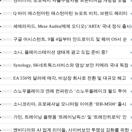
이트
엔비디아, 로보택시 자율주행차용 프론티어급 개방형 모델
[06/05]
‘알파마요 2 슈퍼’ 상업적 이용 가능
Q 바이 애스턴마틴 애스턴마틴 뉴포트 비치, 브랜드 헤리티
[06/05]
지 담은 ‘헤리티지 에디션 컬렉션’ 공개
셰에라자드, Meze Audio(메제 오디오) 'ARTA' 국내 정식 출시
[06/05]
구글 어시스턴트, 9월 4일부터 안드로이드 및 웨어 OS서 순
[06/05]
차 서비스 종료
소니, 플레이스테이션 생태계 광고 도입 준비 중?
[06/05]
Synology, SK네트웍스서비스와 영상 보안 카메라 국내 독점
[06/05]
판매 파트너십 체결
EA 550억 달러에 매각, 비상장 회사로 전환 및 대규모 해고
[06/05]
전망
스노우플레이크 연례 컨퍼런스 ‘스노우플레이크 월드 투어
[06/05]
서울’ 개최
소니코리아, 프로페셔널 모니터링 이어폰 ‘IER-M500’ 출시
[06/05]
가민, 트레이닝 플랫폼 '트레이닝픽스' 및 '트레인히로익' 인
[06/05]
수로 선수와 코치에 맞춤형 훈련 지원 확대
엔비디아와 AI 업계 리더들, 사이버보안 투명성 강화를 위한
[06/05]