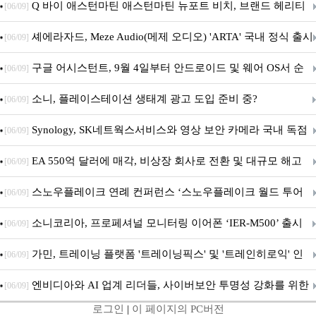
‘알파마요 2 슈퍼’ 상업적 이용 가능
Q 바이 애스턴마틴 애스턴마틴 뉴포트 비치, 브랜드 헤리티
[06/09]
지 담은 ‘헤리티지 에디션 컬렉션’ 공개
셰에라자드, Meze Audio(메제 오디오) 'ARTA' 국내 정식 출시
[06/09]
구글 어시스턴트, 9월 4일부터 안드로이드 및 웨어 OS서 순
[06/09]
차 서비스 종료
소니, 플레이스테이션 생태계 광고 도입 준비 중?
[06/09]
Synology, SK네트웍스서비스와 영상 보안 카메라 국내 독점
[06/09]
판매 파트너십 체결
EA 550억 달러에 매각, 비상장 회사로 전환 및 대규모 해고
[06/09]
전망
스노우플레이크 연례 컨퍼런스 ‘스노우플레이크 월드 투어
[06/09]
서울’ 개최
소니코리아, 프로페셔널 모니터링 이어폰 ‘IER-M500’ 출시
[06/09]
가민, 트레이닝 플랫폼 '트레이닝픽스' 및 '트레인히로익' 인
[06/09]
수로 선수와 코치에 맞춤형 훈련 지원 확대
엔비디아와 AI 업계 리더들, 사이버보안 투명성 강화를 위한
[06/09]
로그인
|
이 페이지의 PC버전
SAFE 가이드라인 제안