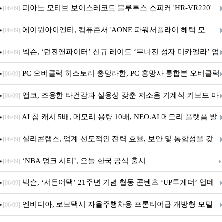
피아노 모티브 보이스레코드 블루투스 스피커 'HR-VR220'
[06/09]
출시
에이원아이엔티, 컴퓨존서 'AONE 파워서플라이 혜택 모
[06/09]
음.ZIP' 이벤트 진행
넥슨, ‘던전앤파이터’ 신규 레이드 ‘무너진 성자 미카엘라’ 업
[06/09]
데이트!
PC 오버클럭 히스토리 총망라한, PC 흥망사 통합본 오버클럭
[06/09]
특집(1-4편)
앱코, 조용한 타건감과 실용성 갖춘 저소음 기계식 키보드 마
[06/09]
우스 세트 'KM580' 출시
AI 칩 캐시 5배, 메모리 용량 10배, NEO.AI 메모리 플랫폼 발
[06/09]
표
실리콘랩스, 업계 선도적인 전력 효율, 보안 및 통합성을 갖
[06/09]
춘 초저전력 블루투스 LE SoC ‘BG2B’ 공개
‘NBA 덩크 시티’, 오늘 한국 공식 출시
[06/09]
넥슨, ‘서든어택’ 21주년 기념 협동 콘텐츠 ‘UP투게더’ 업데
[06/09]
이트
엔비디아, 로보택시 자율주행차용 프론티어급 개방형 모델
[06/09]