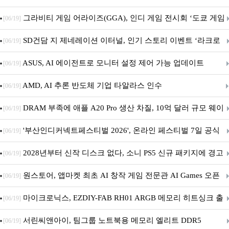
내 정식 출시
그라비티 게임 어라이즈(GGA), 인디 게임 전시회 ‘도쿄 게임
[06/19]
던전 13’ 참가!
SD건담 지 제네레이션 이터널, 인기 스토리 이벤트 ‘라크로
[06/19]
아의 용사’ 재개최 및 풍성한 기념 이벤트 실시!
ASUS, AI 에이전트로 모니터 설정 제어 가능 업데이트
[06/19]
AMD, AI 추론 반도체 기업 타알라스 인수
[06/19]
DRAM 부족에 애플 A20 Pro 생산 차질, 10억 달러 규모 웨이
[06/19]
퍼 대기
'부산인디커넥트페스티벌 2026', 온라인 페스티벌 7일 공식
[06/19]
개막... 22일간 진행
2028년부터 신작 디스크 없다, 소니 PS5 신규 패키지에 경고
[06/19]
문 추가
원스토어, 앱마켓 최초 AI 창작 게임 전문관 AI Games 오픈
[06/19]
마이크로닉스, EZDIY-FAB RH01 ARGB 메모리 히트싱크 출
[06/19]
시
서린씨앤아이, 팀그룹 노트북용 메모리 엘리트 DDR5
[06/19]