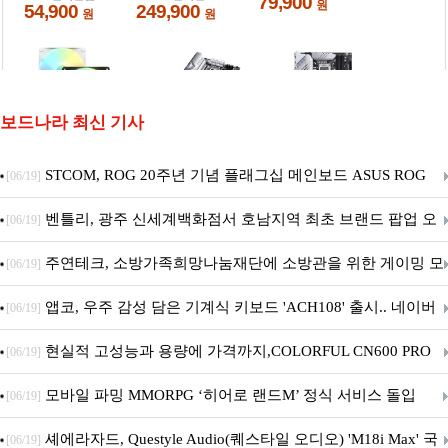
보드나라 최신 기사
STCOM, ROG 20주년 기념 플래그십 메인보드 ASUS ROG
[06/19]
Crosshair X870E EDITION 20 국내 출시 예정
벤틀리, 광주 신세계백화점서 호남지역 최초 브랜드 팝업 오
[06/19]
픈
주연테크, 소방가족희망나눔재단에 소방관을 위한 게이밍 모
[06/19]
니터·스마트 펫 침대 기부
앱코, 우주 감성 담은 기계식 키보드 'ACH108' 출시.. 네이버
[06/19]
브랜드데이 기획전 진행
현실적 고성능과 용량에 가격까지,COLORFUL CN600 PRO
[06/19]
M.2 NVMe 디앤디컴 1TB
모바일 파밍 MMORPG ‘히어로 랜드M’ 정식 서비스 돌입
[06/19]
셰에라자드, Questyle Audio(퀘스타일 오디오) 'M18i Max' 국
[06/19]