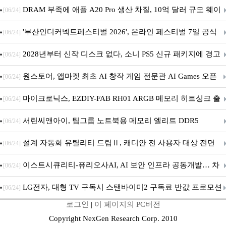
DRAM 부족에 애플 A20 Pro 생산 차질, 10억 달러 규모 웨이
[06/24]
퍼 대기
'부산인디커넥트페스티벌 2026', 온라인 페스티벌 7일 공식
[06/24]
개막... 22일간 진행
2028년부터 신작 디스크 없다, 소니 PS5 신규 패키지에 경고
[06/24]
문 추가
원스토어, 앱마켓 최초 AI 창작 게임 전문관 AI Games 오픈
[06/24]
마이크로닉스, EZDIY-FAB RH01 ARGB 메모리 히트싱크 출
[06/24]
시
서린씨앤아이, 팀그룹 노트북용 메모리 엘리트 DDR5
[06/24]
5600MHz 16GB 출시
설계 자동화 유틸리티 드림Ⅱ, 캐디안 전 사용자 대상 전면
[06/24]
무상 배포
이스트시큐리티-퓨리오사AI, AI 보안 인프라 공동개발… 차
[06/24]
세대 AI 보안 플랫폼 구축
LG전자, 대형 TV 구독시 스탠바이미2 구독료 반값 프로모션
[06/24]
로그인
|
이 페이지의 PC버전
Copyright NexGen Research Corp. 2010