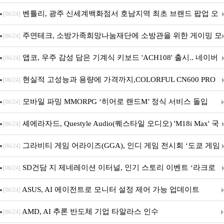
Crosshair X870E EDITION 20 국내 출시 예정
벤틀리, 광주 신세계백화점서 호남지역 최초 브랜드 팝업 오
[06/24]
픈
주연테크, 소방가족희망나눔재단에 소방관을 위한 게이밍 모
[06/24]
니터·스마트 펫 침대 기부
앱코, 우주 감성 담은 기계식 키보드 'ACH108' 출시.. 네이버
[06/24]
브랜드데이 기획전 진행
현실적 고성능과 용량에 가격까지,COLORFUL CN600 PRO
[06/24]
M.2 NVMe 디앤디컴 1TB
모바일 파밍 MMORPG ‘히어로 랜드M’ 정식 서비스 돌입
[06/24]
셰에라자드, Questyle Audio(퀘스타일 오디오) 'M18i Max' 국
[06/24]
내 정식 출시
그라비티 게임 어라이즈(GGA), 인디 게임 전시회 ‘도쿄 게임
[06/24]
던전 13’ 참가!
SD건담 지 제네레이션 이터널, 인기 스토리 이벤트 ‘라크로
[06/24]
아의 용사’ 재개최 및 풍성한 기념 이벤트 실시!
ASUS, AI 에이전트로 모니터 설정 제어 가능 업데이트
[06/24]
AMD, AI 추론 반도체 기업 타알라스 인수
[06/24]