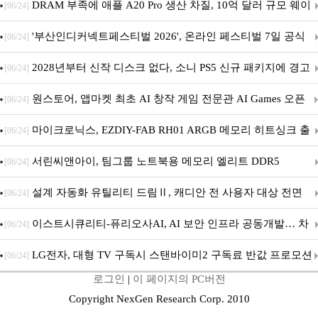
DRAM 부족에 애플 A20 Pro 생산 차질, 10억 달러 규모 웨이
[06/24]
퍼 대기
'부산인디커넥트페스티벌 2026', 온라인 페스티벌 7일 공식
[06/24]
개막... 22일간 진행
2028년부터 신작 디스크 없다, 소니 PS5 신규 패키지에 경고
[06/24]
문 추가
원스토어, 앱마켓 최초 AI 창작 게임 전문관 AI Games 오픈
[06/24]
마이크로닉스, EZDIY-FAB RH01 ARGB 메모리 히트싱크 출
[06/24]
시
서린씨앤아이, 팀그룹 노트북용 메모리 엘리트 DDR5
[06/24]
5600MHz 16GB 출시
설계 자동화 유틸리티 드림Ⅱ, 캐디안 전 사용자 대상 전면
[06/24]
무상 배포
이스트시큐리티-퓨리오사AI, AI 보안 인프라 공동개발… 차
[06/24]
세대 AI 보안 플랫폼 구축
LG전자, 대형 TV 구독시 스탠바이미2 구독료 반값 프로모션
[06/24]
로그인
|
이 페이지의 PC버전
Copyright NexGen Research Corp. 2010