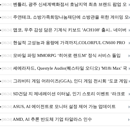
Crosshair X870E EDITION 20 국내 출시 예정
벤틀리, 광주 신세계백화점서 호남지역 최초 브랜드 팝업 오
[06/24]
픈
주연테크, 소방가족희망나눔재단에 소방관을 위한 게이밍 모
[06/24]
니터·스마트 펫 침대 기부
앱코, 우주 감성 담은 기계식 키보드 'ACH108' 출시.. 네이버
[06/24]
브랜드데이 기획전 진행
현실적 고성능과 용량에 가격까지,COLORFUL CN600 PRO
[06/24]
M.2 NVMe 디앤디컴 1TB
모바일 파밍 MMORPG ‘히어로 랜드M’ 정식 서비스 돌입
[06/24]
셰에라자드, Questyle Audio(퀘스타일 오디오) 'M18i Max' 국
[06/24]
내 정식 출시
그라비티 게임 어라이즈(GGA), 인디 게임 전시회 ‘도쿄 게임
[06/24]
던전 13’ 참가!
SD건담 지 제네레이션 이터널, 인기 스토리 이벤트 ‘라크로
[06/24]
아의 용사’ 재개최 및 풍성한 기념 이벤트 실시!
ASUS, AI 에이전트로 모니터 설정 제어 가능 업데이트
[06/24]
AMD, AI 추론 반도체 기업 타알라스 인수
[06/24]