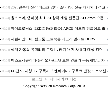
개막... 22일간 진행
2028년부터 신작 디스크 없다, 소니 PS5 신규 패키지에 경고
[06/24]
문 추가
원스토어, 앱마켓 최초 AI 창작 게임 전문관 AI Games 오픈
[06/24]
마이크로닉스, EZDIY-FAB RH01 ARGB 메모리 히트싱크 출
[06/24]
시
서린씨앤아이, 팀그룹 노트북용 메모리 엘리트 DDR5
[06/24]
5600MHz 16GB 출시
설계 자동화 유틸리티 드림Ⅱ, 캐디안 전 사용자 대상 전면
[06/24]
무상 배포
이스트시큐리티-퓨리오사AI, AI 보안 인프라 공동개발… 차
[06/24]
세대 AI 보안 플랫폼 구축
LG전자, 대형 TV 구독시 스탠바이미2 구독료 반값 프로모션
[06/24]
로그인
|
이 페이지의 PC버전
Copyright NexGen Research Corp. 2010