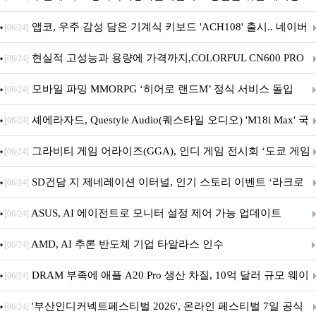
니터·스마트 펫 침대 기부
앱코, 우주 감성 담은 기계식 키보드 'ACH108' 출시.. 네이버
[06/24]
브랜드데이 기획전 진행
현실적 고성능과 용량에 가격까지,COLORFUL CN600 PRO
[06/24]
M.2 NVMe 디앤디컴 1TB
모바일 파밍 MMORPG ‘히어로 랜드M’ 정식 서비스 돌입
[06/24]
셰에라자드, Questyle Audio(퀘스타일 오디오) 'M18i Max' 국
[06/24]
내 정식 출시
그라비티 게임 어라이즈(GGA), 인디 게임 전시회 ‘도쿄 게임
[06/24]
던전 13’ 참가!
SD건담 지 제네레이션 이터널, 인기 스토리 이벤트 ‘라크로
[06/24]
아의 용사’ 재개최 및 풍성한 기념 이벤트 실시!
ASUS, AI 에이전트로 모니터 설정 제어 가능 업데이트
[06/24]
AMD, AI 추론 반도체 기업 타알라스 인수
[06/24]
DRAM 부족에 애플 A20 Pro 생산 차질, 10억 달러 규모 웨이
[06/24]
퍼 대기
'부산인디커넥트페스티벌 2026', 온라인 페스티벌 7일 공식
[06/24]