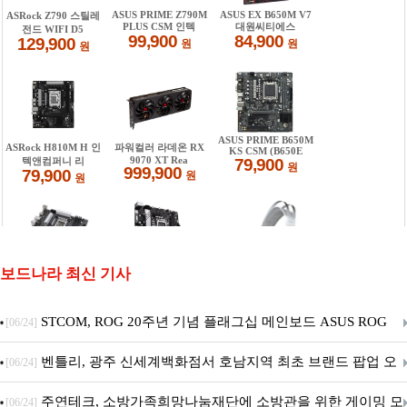
보드나라 최신 기사
STCOM, ROG 20주년 기념 플래그십 메인보드 ASUS ROG
[06/24]
Crosshair X870E EDITION 20 국내 출시 예정
벤틀리, 광주 신세계백화점서 호남지역 최초 브랜드 팝업 오
[06/24]
픈
주연테크, 소방가족희망나눔재단에 소방관을 위한 게이밍 모
[06/24]