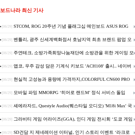
보드나라 최신 기사
STCOM, ROG 20주년 기념 플래그십 메인보드 ASUS ROG
[06/29]
Crosshair X870E EDITION 20 국내 출시 예정
벤틀리, 광주 신세계백화점서 호남지역 최초 브랜드 팝업 오
[06/29]
픈
주연테크, 소방가족희망나눔재단에 소방관을 위한 게이밍 모
[06/29]
니터·스마트 펫 침대 기부
앱코, 우주 감성 담은 기계식 키보드 'ACH108' 출시.. 네이버
[06/29]
브랜드데이 기획전 진행
현실적 고성능과 용량에 가격까지,COLORFUL CN600 PRO
[06/29]
M.2 NVMe 디앤디컴 1TB
모바일 파밍 MMORPG ‘히어로 랜드M’ 정식 서비스 돌입
[06/29]
셰에라자드, Questyle Audio(퀘스타일 오디오) 'M18i Max' 국
[06/29]
내 정식 출시
그라비티 게임 어라이즈(GGA), 인디 게임 전시회 ‘도쿄 게임
[06/29]
던전 13’ 참가!
SD건담 지 제네레이션 이터널, 인기 스토리 이벤트 ‘라크로
[06/29]