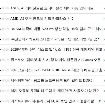
아의 용사’ 재개최 및 풍성한 기념 이벤트 실시!
ASUS, AI 에이전트로 모니터 설정 제어 가능 업데이트
[06/29]
AMD, AI 추론 반도체 기업 타알라스 인수
[06/29]
DRAM 부족에 애플 A20 Pro 생산 차질, 10억 달러 규모 웨이
[06/29]
퍼 대기
'부산인디커넥트페스티벌 2026', 온라인 페스티벌 7일 공식
[06/29]
개막... 22일간 진행
2028년부터 신작 디스크 없다, 소니 PS5 신규 패키지에 경고
[06/29]
문 추가
원스토어, 앱마켓 최초 AI 창작 게임 전문관 AI Games 오픈
[06/29]
마이크로닉스, EZDIY-FAB RH01 ARGB 메모리 히트싱크 출
[06/29]
시
서린씨앤아이, 팀그룹 노트북용 메모리 엘리트 DDR5
[06/29]
5600MHz 16GB 출시
설계 자동화 유틸리티 드림Ⅱ, 캐디안 전 사용자 대상 전면
[06/29]
무상 배포
이스트시큐리티-퓨리오사AI, AI 보안 인프라 공동개발… 차
[06/29]