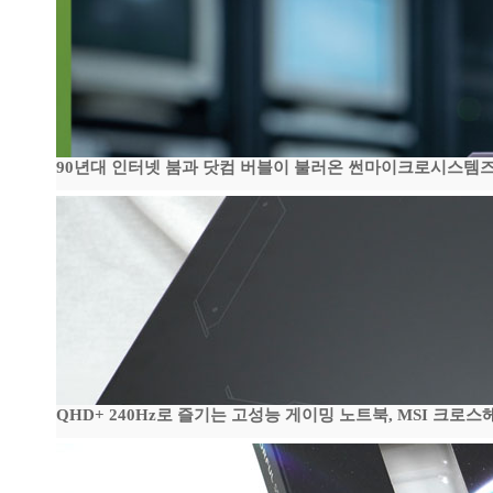
90년대 인터넷 붐과 닷컴 버블이 불러온 썬마이크로시스템즈 전성
QHD+ 240Hz로 즐기는 고성능 게이밍 노트북, MSI 크로스헤어 