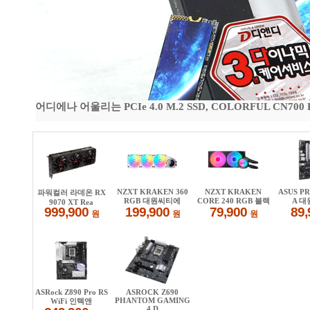
어디에나 어울리는 PCIe 4.0 M.2 SSD, COLORFUL CN700